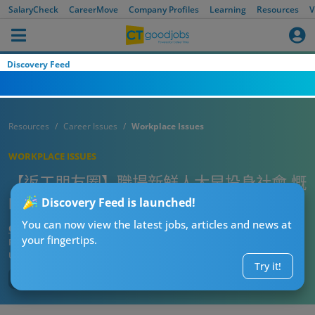
SalaryCheck
CareerMove
Company Profiles
Learning
Resources
V
Discovery Feed
Resources
Career Issues
Workplace Issues
WORKPLACE ISSUES
【返工朋友圈】職場新鮮人太早投身社會 慨
嘆難識人 「啲同事做得我阿爸」
Discovery Feed is launched!
You can now view the latest jobs, articles and news at
CTgoodjobs’ Editor
your fingertips.
Published:
2023-09-04
Updated:
2023-09-04 18:50
Try it!