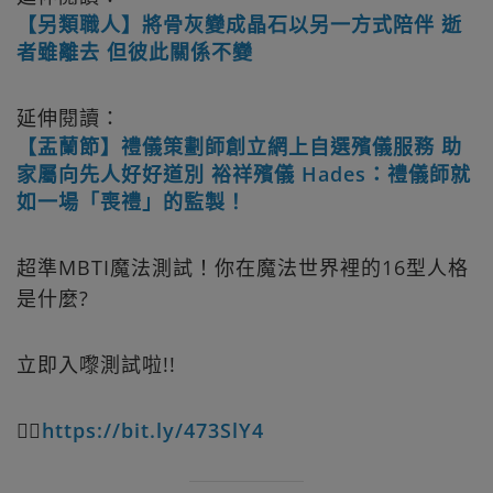
【另類職人】將骨灰變成晶石以另一方式陪伴 逝
者雖離去 但彼此關係不變
延伸閱讀：
【盂蘭節】禮儀策劃師創立網上自選殯儀服務 助
家屬向先人好好道別 裕祥殯儀 Hades：禮儀師就
如一場「喪禮」的監製！
超準MBTI魔法測試！你在魔法世界裡的16型人格
是什麼?
立即入嚟測試啦!!
👉🏻
https://bit.ly/473SlY4