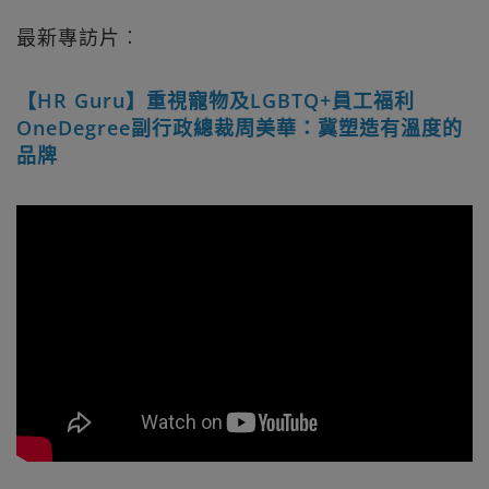
最新專訪片︰
【HR Guru】重視寵物及LGBTQ+員工福利
OneDegree副行政總裁周美華：冀塑造有溫度的
品牌