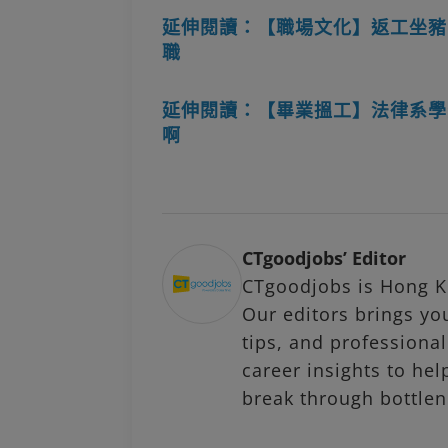
延伸閱讀：【職場文化】返工坐豬
職
延伸閱讀：【畢業搵工】法律系學
啊
CTgoodjobs’ Editor
CTgoodjobs is Hong Ko
Our editors brings you
tips, and profession
career insights to hel
break through bottlen