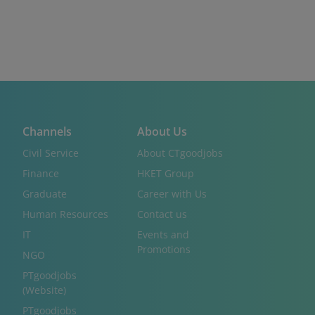
Channels
About Us
Civil Service
About CTgoodjobs
Finance
HKET Group
Graduate
Career with Us
Human Resources
Contact us
IT
Events and
Promotions
NGO
PTgoodjobs
(Website)
PTgoodjobs