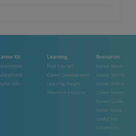
areer Kit
Learning
Resources
areerMove
Find Courses
Career News
alaryCheck
Career Development
Career Stories
seful Info
Learning Insight
Career Advice
Advertise a Course
Career Issues
Career Guide
Sector Focus
Useful Info
Columnists