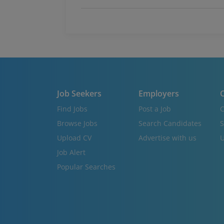
Job Seekers
Employers
C
Find Jobs
Post a Job
C
Browse Jobs
Search Candidates
S
Upload CV
Advertise with us
U
Job Alert
Popular Searches