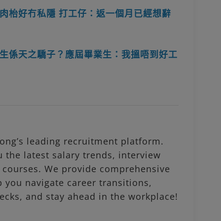
肉枱好冇私隱 打工仔：返一個月已經想辭
生係天之驕子？應屆畢業生：我搵唔到好工
ng’s leading recruitment platform.
 the latest salary trends, interview
al courses. We provide comprehensive
p you navigate career transitions,
ecks, and stay ahead in the workplace!