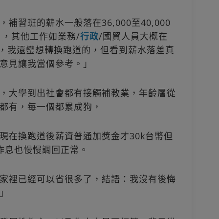
習班的薪水一般落在36,000至40,000
幣），其他工作如業務/
行政
/國貿人員大概在
）出頭，我還蠻想轉換跑道的，但看到薪水落差真
意見讓我當個參考。」
，大學到出社會都有接觸補教業，年齡層從
都有，每一個都累成狗，
現在換跑道後薪資普通加獎金才30k台幣但
作息也慢慢調回正常。
家裡已經可以省很多了，結語：我沒有後悔
」