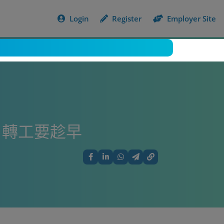
Login
Register
Employer Site
：轉工要趁早