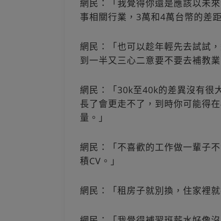
網民：「我覺得你還是應該以未來
事相關行業，3萬和4萬台幣的差
網民：「也可以趁年輕先去試試，
到一半又三心二意要不要去補教業
網民：「30k至40k的差異沒有
長了會更走不了，到時你可能得在4
量。」
網民：「不喜歡的工作做一輩子不
積CV。」
網民：「租房子就別換，住家裡就
網民：「我覺得補習班薪水好像沒