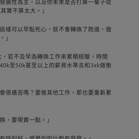
發展性為主，以及你未來是否打算一輩子從
距其實不算太大。」
這樣可以早點死心，就不會轉換了跑道，做
。」
很大，若不及早為轉換工作來累積經驗，時間
0k至50k甚至以上的薪資水準去和3xk做衡
會很痛苦嗎？要做其他工作，那也要重新累
換，要現實一點。」
有特別好，感覺別的比較有發展。」