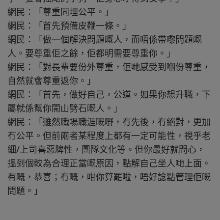
網民：「尊重同埋公平。」
網民：「首先預備皮鞭一條。」
網民：「做一個解決問題嘅人，而唔係帶嚟問題嘅
人。要尊重佢之餘，佢都明需要尊重你。」
網民：「對長輩要份外尊重，佢哋感受到嗰份尊重，
自然就會尊重返你。」
網民：「首先，做好自己，公道。如果你想升職，下
屬就係幫你開山劈石嘅人。」
網民：「雖然職場職涯嘅嘢，冇先後，冇絕對，更加
冇公平。但前兩者某程度上都有一定可能性，視乎老
細/上司喜惡脾性，團隊文化等。但你最好就問心，
搵到個較為合理正當嘅原因，點解自己坐人哋上面。
有嘅，恭喜；冇嘅，咁你算罷啦，唔好諗點管理佢嘅
問題。」