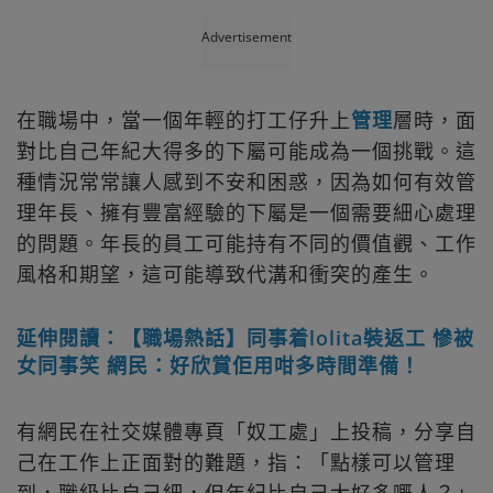
Advertisement
在職場中，當一個年輕的打工仔升上
管理
層時，面
對比自己年紀大得多的下屬可能成為一個挑戰。這
種情況常常讓人感到不安和困惑，因為如何有效管
理年長、擁有豐富經驗的下屬是一個需要細心處理
的問題。年長的員工可能持有不同的價值觀、工作
風格和期望，這可能導致代溝和衝突的產生。
延伸閱讀：【職場熱話】同事着lolita裝返工 慘被
女同事笑 網民：好欣賞佢用咁多時間準備！
有網民在社交媒體專頁「奴工處」上投稿，分享自
己在工作上正面對的難題，指：「點樣可以管理
到，職級比自己細，但年紀比自己大好多嘅人？」