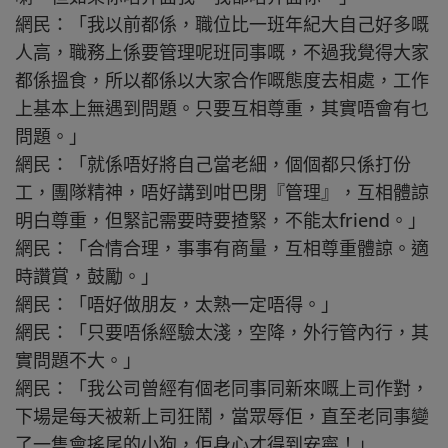
網民：「我以前都係，職位比一班年紀大自己好多嘅
人高，職務上係要管理呢班同事嘅，不過我覺得大家
都係搵食，所以都係以大家合作嘅態度去相處，工作
上基本上無遇到問題。只要互相尊重，其實唔會有乜
問題。」
網民：「就係唔好將自己當老細，個個都只係打份
工，團隊精神，唔好講到咁巴閉『管理』，互相體諒
明白尊重，但緊記需要時要揸緊，不能太friend。」
網民：「合情合理，事事有商量，互相尊重體諒。適
時讚賞，鼓勵。」
網民：「唔好做朋友，太熟一定唔得。」
網民：「只要唔係經驗太淺，空降，外行管內行，其
實問題不大。」
網民：「我公司曾經有個老同事同新來嘅上司作對，
下場是每天被新上司狂鬧，當眾辱佢，直至老同事變
了一隻會搖尾的小狗，佢身心才得到安寧！」