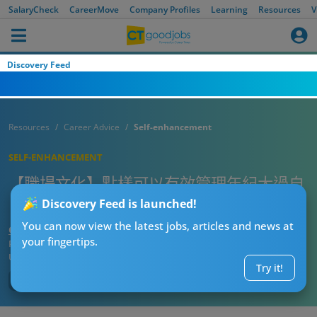
SalaryCheck
CareerMove
Company Profiles
Learning
Resources
V
Discovery Feed
Resources
Career Advice
Self-enhancement
SELF-ENHANCEMENT
【職場文化】點樣可以有效管理年紀大過自
己好多嘅下屬？
Discovery Feed is launched!
You can now view the latest jobs, articles and news at
CTgoodjobs’ Editor
your fingertips.
Published:
2025-10-03 13:15
Updated:
2025-10-03 13:15
Try it!