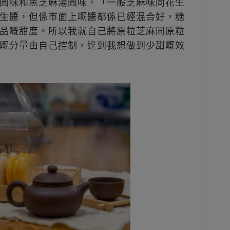
圓味和黑芝麻湯圓味，「一般芝麻味同花生
生醬，但係巿面上嘅醬都係已經混合好，糖
品嘅甜度。所以我就自己將原粒芝麻同原粒
嘅分量由自己控制，達到我想做到少甜嘅效