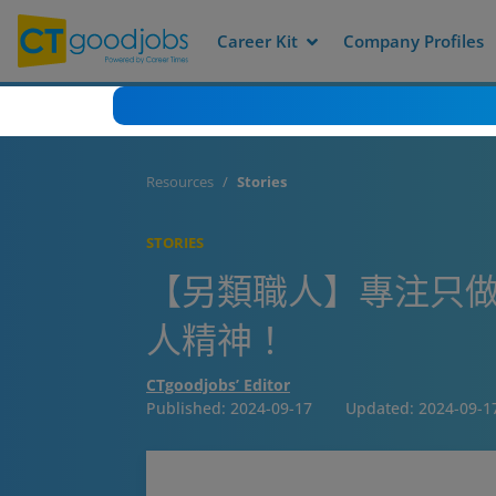
Career Kit
Company Profiles
Resources
Stories
STORIES
【另類職人】專注只做少
人精神！
CTgoodjobs’ Editor
Published:
2024-09-17
Updated:
2024-09-1