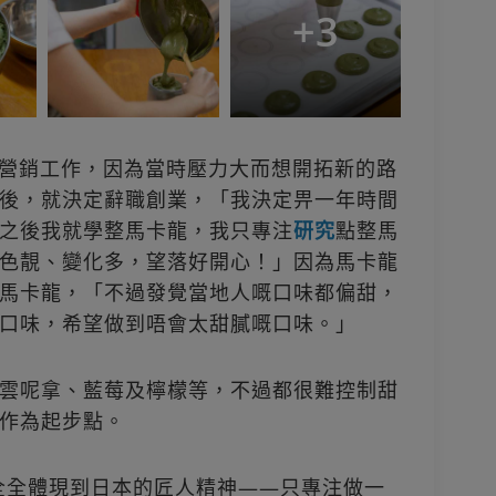
+
3
巿場營銷工作，因為當時壓力大而想開拓新的路
後，就決定辭職創業，「我決定畀一年時間
之後我就學整馬卡龍，我只專注
研究
點整馬
色靚、變化多，望落好開心！」因為馬卡龍
馬卡龍，「不過發覺當地人嘅口味都偏甜，
口味，希望做到唔會太甜膩嘅口味。」
雲呢拿、藍莓及檸檬等，不過都很難控制甜
作為起步點。
完全全體現到日本的匠人精神——只專注做一