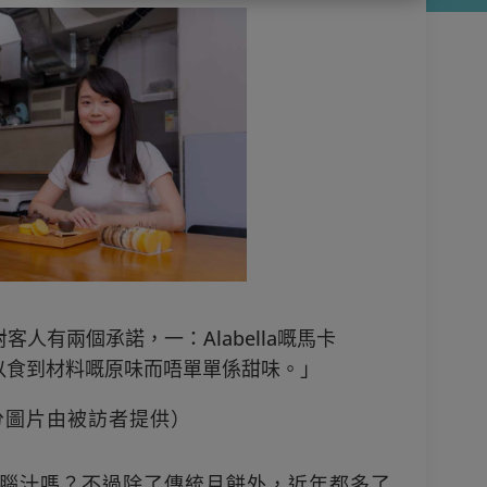
「我對客人有兩個承諾，一：Alabella嘅馬卡
以食到材料嘅原味而唔單單係甜味。」
分圖片由被訪者提供）
腦汁嗎？不過除了傳統月餅外，近年都多了