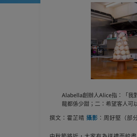
Alabella創辦人Alice指：
龍都係少甜；二：希望客人可
撰文：霍芷晴
攝影
：周釨堅（部
中秋節將近，大家有為送禮而絞盡