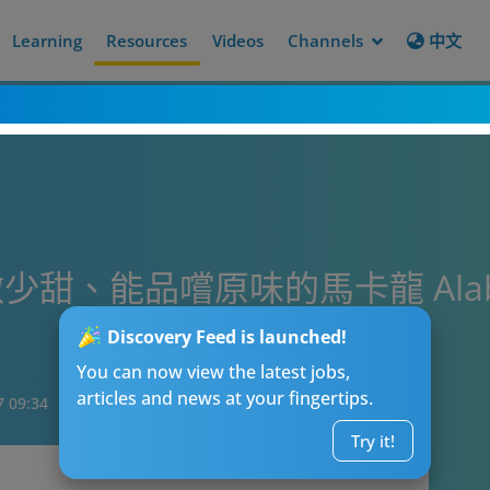
Learning
Resources
Videos
Channels
中文
甜、能品嚐原味的馬卡龍 Alab
Discovery Feed is launched!
You can now view the latest jobs,
articles and news at your fingertips.
7 09:34
Try it!