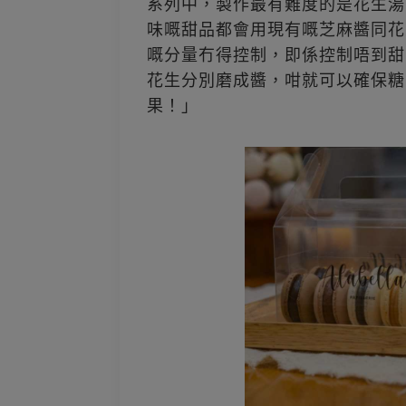
系列中，製作最有難度的是花生湯
味嘅甜品都會用現有嘅芝麻醬同花
嘅分量冇得控制，即係控制唔到甜
花生分別磨成醬，咁就可以確保糖
果！」