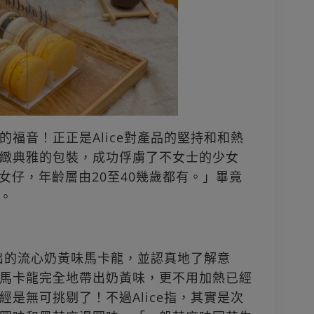
福音！正正是Alice對產品的堅持和和熱
緻典雅的包裝，成功俘虜了不女士的少女
係女仔，年齡層由20至40幾歲都有。」畢竟
。
推出的流心奶黃味馬卡龍，並認真地了解意
馬卡龍完全地帶出奶黃味，更不用加熱已經
是無可挑剔了！不過Alice指，其實是次