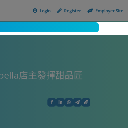
Login
Register
Employer Site
ella店主發揮甜品匠