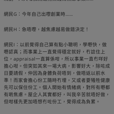
網民G：今年自己出嚟創業時……
網民H：急唔嚟，越焦慮越易做錯決定！
網民I：以前覺得自己算有點小聰明，學嘢快，做
嘢認真；而事業上一直覺得穩定就好，冇諗住上
位，appraisal一直算係咁，所以事業一直冇咩好
擔心咁。但突如其來一場大病，影響好大，除咗成
日要請假，仲因為身體負荷唔到，做唔返以前水
準！而家會擔心份工隨時冇埋，又或者要犧牲健康
先可以保住份工。個人開始有情緒病，對所有嘢都
有啲焦慮。屋企人其實都好，叫我辛苦就唔好做，
但咁樣先更加唔想冇咗份工，覺得成為負累。