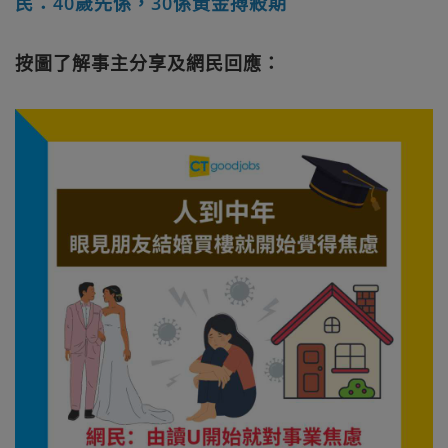
民：40歲先係，30係黃金搏殺期
按圖了解事主分享及網民回應：