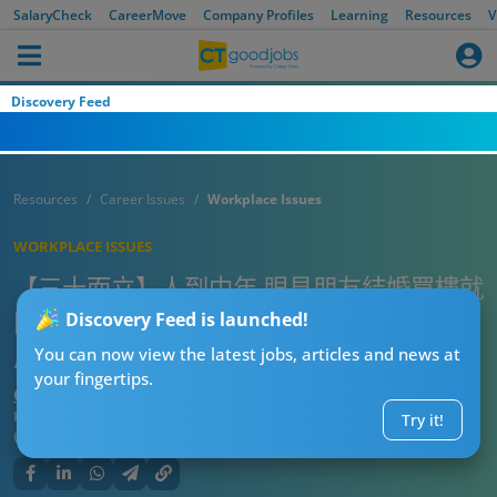
SalaryCheck
CareerMove
Company Profiles
Learning
Resources
V
Discovery Feed
Resources
Career Issues
Workplace Issues
WORKPLACE ISSUES
【三十而立】人到中年 眼見朋友結婚買樓就
開始覺得焦慮 網民：由讀U開始就對事業焦
Discovery Feed is launched!
慮
You can now view the latest jobs, articles and news at
your fingertips.
CTgoodjobs’ Editor
Published:
2025-10-12 21:00
Try it!
Updated:
2025-10-12 21:00