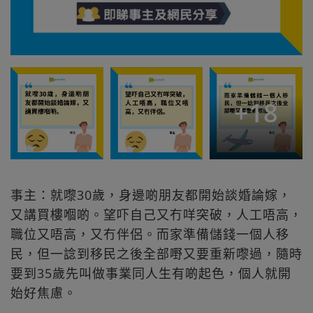
+
18
事主：就嚟30歲，身邊啲朋友都開始談婚論嫁，
又講買樓嗰啲。望吓自己又冇咩突破，人工唔高，
職位又唔高，又冇伴侶。而家準備儲錢一個人移
民，但一諗到移民之後全部嘢又要重新嚟過，隨時
要到35歲先叫做事業同人生有啲起色，個人就開
始好焦慮。