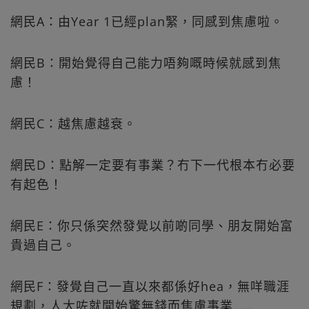
網民A：由Year 1已經plan緊，同感到焦慮啦。
網民B：開始覺得自己能力唔夠嘅時候就感到焦
慮！
網民C：越焦慮越衰。
網民D：點解一定要有事業？冇下一代根本冇必要
有起色！
網民E：你只係突然發覺以前啲同學、朋友開始富
貴過自己。
網民F：發覺自己一直以來都係好hea，無咩職涯
規劃，人大咗就開始驚無錢而焦慮事業……