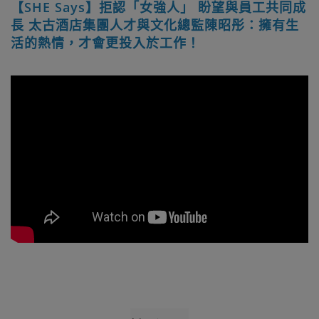
【SHE Says】拒認「女強人」 盼望與員工共同成
長 太古酒店集團人才與文化總監陳昭彤：擁有生
活的熱情，才會更投入於工作！