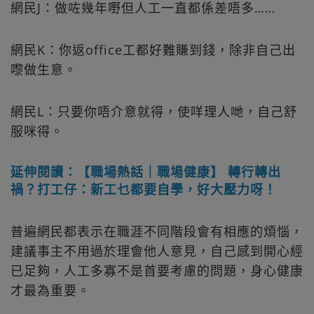
網民J：做咗幾年嘢但人工一直都係差唔多……
網民K：你返office工都好難賺到錢，除非自己出
嚟做生意。
網民L：只要你唔介意就得，使咩理人哋，自己舒
服咪得。
延伸閱讀：【職場熱話｜職場健康】 轉行轉出
禍？打工仔：新工乜都要自學，好大壓力呀！
普遍網民都表示在職涯不同階段會有相應的煩惱，
建議事主不用過於理會他人意見，自己感到開心經
已足夠，人工多寡不是首要考慮的問題，身心健康
才最為重要。