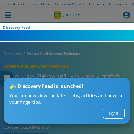
任的入職條件、工作職務及晉升階梯
SalaryCheck
CareerMove
Company Profiles
Learning
Resources
V
Discovery Feed
Resources
Others Civil Servant Positions
OTHERS CIVIL SERVANT POSITIONS
【AO、EO招聘2025】AO、EO人工有幾
多？一文睇清政府最新招聘政務主任、二級
Discovery Feed is launched!
行政主任、二級助理貿易主任、二級運輸主
You can now view the latest jobs, articles and news at
your fingertips.
任的入職條件、工作職務及晉升階梯
Try it!
CT求職戰略師
Published:
2025-09-12 10:04
Updated:
2025-09-12 10:04