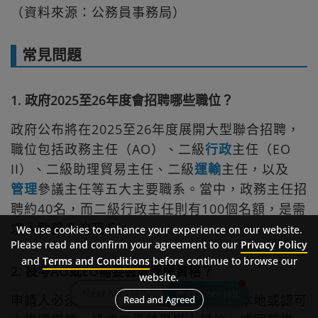
（資料來源：公務員事務局）
常見問題
1. 政府2025至26年度會招聘哪些職位？
政府公布將在2025至26年度展開大型聯合招聘，
職位包括政務主任（AO）、二級
行政
主任（EO
II）、二級助理貿易主任、二級
運輸
主任，以及
管理
參議主任等五大主要職系。當中，政務主任招
聘約40名，而二級行政主任則有100個名額，是需
求人數最多的職系。
We use cookies to enhance your experience on our website.
Please read and confirm your agreement to our
Privacy Policy
and
Terms and Conditions
before continue to browse our
2. 投考AO或EO需要甚麼學歷資格？
website.
Next Article
Explore Job
申請人必須是香港永久性居民，並持有本地或認可
Read and Agreed