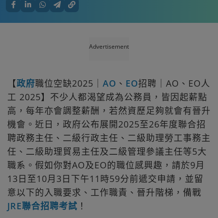
Advertisement
【
政府
職位空缺2025｜
AO
、
EO
招聘｜AO、EO人
工 2025】不少人都渴望成為公務員，皆因起薪點
高，每年亦會調整薪酬，若然資歷足夠就會有晉升
機會。近日，政府公布展開2025至26年度聯合招
聘政務主任、二級行政主任、二級助理勞工事務主
任、二級助理貿易主任及二級管理參議主任等5大
職系。假如你對AO及EO的職位感興趣，請於9月
13日至10月3日下午11時59分前遞交申請，並留
意以下的入職要求、工作職責、晉升階梯，備戰
JRE聯合招聘考試
！