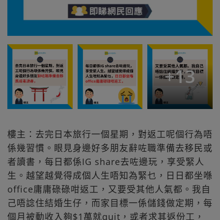
+
13
樓主：去完日本旅行一個星期，對返工呢個行為唔
係幾習慣。眼見身邊好多朋友辭咗職準備去移民或
者讀書，每日都係IG share去咗邊玩，享受緊人
生。越望越覺得成個人生唔知為緊乜，日日都坐喺
office庸庸碌碌咁返工，又要受其他人氣都。我自
己唔諗住結婚生仔，而家目標一係儲錢做定期，每
個月被動收入夠$1萬就quit，或者求其返份工，