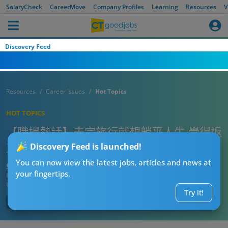
SalaryCheck
CareerMove
Company Profiles
Learning
Resources
V
Discovery Feed
Resources
Career Issues
Hot Topics
HOT TOPICS
【職場熱話】去完旅行就想躺平人生 覺得返
工浪費緊人生！網民：你可以做數位遊牧！
Discovery Feed is launched!
You can now view the latest jobs, articles and news at
CTgoodjobs’ Editor
your fingertips.
Published:
2023-09-27
Updated:
2023-09-27 17:09
Try it!