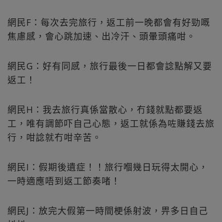
網民F：每次去完旅行，返工前一晚都會有好勁嘅
焦慮感，會心跳加速、出冷汗、頭暈頭痛咁。
網民G：好有同感，旅行最後一日都會諗點解又要
返工！
網民H：我去旅行真係當散心，冇錢就點都要返
工，唯有調節吓自己心態，返工就係為咗賺錢去旅
行，咁諗就冇咁辛苦。
網民I：假期後遺症！！旅行嗰幾日玩得太開心，
一時適應唔到返工節奏啫！
網民J：放完大假第一時間梗係射波，畀多日自己