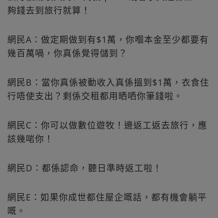
夠錢去到旅行就算！
網民A：做定期做到有$1萬，你嗰本金至少都要有
幾百萬喎，你真係覺得儲到？
網民B：當你真係被動收入真係搵到$1萬，衣食住
行唔使支出？剩係交租都用晒哂你筆錢啦。
網民C：你可以做數位遊牧！邊返工返去旅行，應
該幾啱你！
網民D：都係認命，聽日準時返工啦！
網民E：如果你成世都住屋企嘅話，都有機會躺平
嘅。