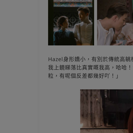
Hazel身形嬌小，有別於傳統高
我上鏡睇落比真實嘅我高，哈哈！
粒，有呢個反差都幾好吖！」