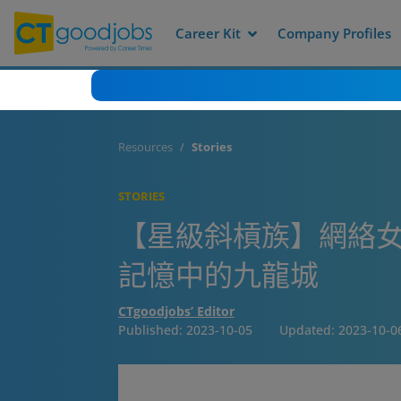
Career Kit
Company Profiles
Resources
Stories
STORIES
【星級斜槓族】網絡女神
記憶中的九龍城
CTgoodjobs’ Editor
Published:
2023-10-05
Updated:
2023-10-0