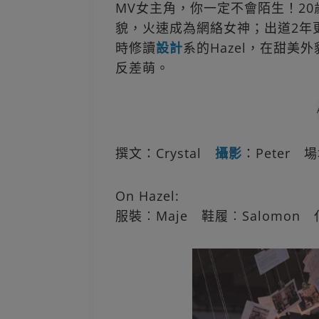
MV女主角，你一定不會陌生！20
貌，火速成為網絡女神；出道2年
時修讀
設計
系的Hazel，在甜
反差萌。
撰文：Crystal
攝影
：Peter 場地
On Hazel:
服裝︰Maje 鞋履︰Salomon 化妝