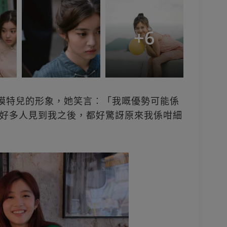
+
6
䠷模特兒的形象，她笑言︰「我嘅優勢可能係
好多人見到我之後，都好驚訝原來我係咁細