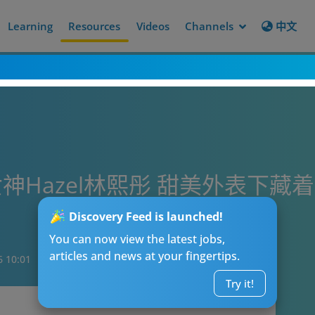
Learning
Resources
Videos
Channels
中文
Hazel林熙彤 甜美外表下藏
Discovery Feed is launched!
You can now view the latest jobs,
articles and news at your fingertips.
6 10:01
Try it!