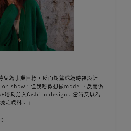
模特兒為事業目標，反而期望成為時裝設計
on show，但我唔係想做model，反而係
夠分入fashion design，當時又以為
揀咗呢科。」
片︰