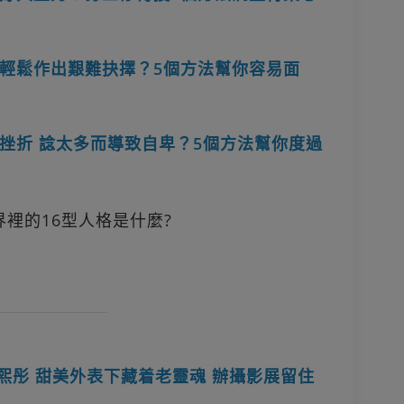
輕鬆作出艱難抉擇？5個方法幫你容易面
挫折 諗太多而導致自卑？5個方法幫你度過
界裡的16型人格是什麼?
林熙彤 甜美外表下藏着老靈魂 辦攝影展留住