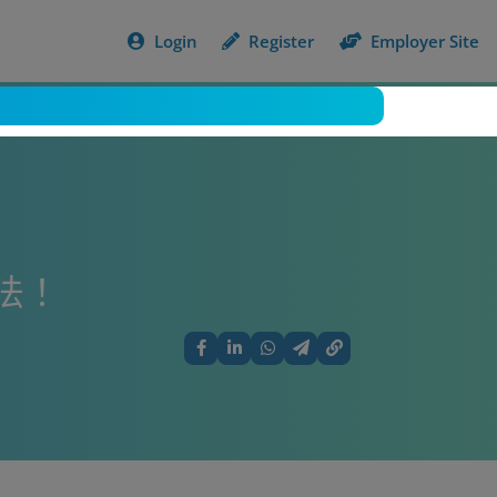
Login
Register
Employer Site
法！