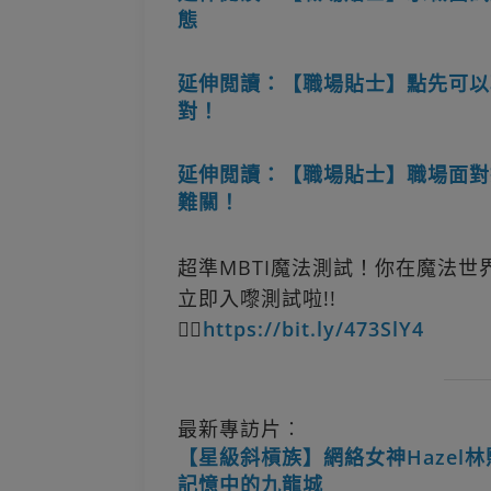
態
延伸閲讀：【職場貼士】點先可以
對！
延伸閲讀：【職場貼士】職場面對
難關！
超準MBTI魔法測試！你在魔法世
立即入嚟測試啦!!
👉🏻
https://bit.ly/473SlY4
最新專訪片︰
【星級斜槓族】網絡女神Hazel
記憶中的九龍城