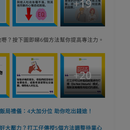
+
19
做嘢？按下圖即睇6個方法幫你提高專注力。
+
20
飯局禮儀：4大加分位 助你吃出錢途！
好大壓力？打工仔傳授5個方法調整待業心