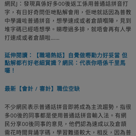
網民J：發現真係好多00後返工係用普通話拼音打
字，有日好奇問佢哋點解會用，佢哋就話因為普教
中學識咗普通拼音，想學速成或者倉頡嗰陣，見到
堆字碼已經唔想學。睇嚟過多排，就唔會再有人學
打速成或者倉頡啦……
延伸閱讀：【職場熱話】自覺做嘢勤力好妥當 但
點解都冇好老細賞識？網民：代表你唔係千里馬
囉！
最新【會計 / 審計】職位空缺
不少網民表示普通話拼音即將成為主流趨勢，指很
多00後的同事都是使用普通話拼音輸入法。有網
民分享00後同事的意見，他們認為速成以及倉頡
需花時間背誦字碼，學習難道較大，相反，因為普