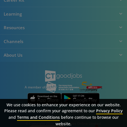
Learning
Resources
Channels
About Us
A member of
We use cookies to enhance your experience on our website.
Please read and confirm your agreement to our
Privacy Policy
and
Terms and Conditions
before continue to browse our
Sitemap
FAQ
Privacy Policy
Terms & Conditions
website.
© Copyright 2026 Career Times Online Limited.