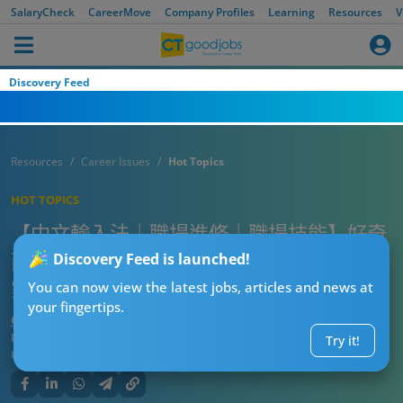
SalaryCheck
CareerMove
Company Profiles
Learning
Resources
V
Discovery Feed
Resources
Career Issues
Hot Topics
HOT TOPICS
【中文輸入法｜職場進修｜職場技能】好奇
而家返工嘅人用乜中文輸入法多？網民：而
Discovery Feed is launched!
家班00後好多都用普通話拼音啦！
You can now view the latest jobs, articles and news at
your fingertips.
CTgoodjobs’ Editor
Published:
2025-02-07
Try it!
Updated:
2025-02-07 15:38