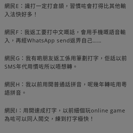
網民E：識打一定打倉頡，習慣咗會打得比其他輸
入法快好多！
網民F：我返工要打中文嘅話，會用手機嘅語音輸
入，再經WhatsApp send返畀自己……
網民G：我有啲朋友返工係用筆劃打字，佢話以前
SMS年代用慣咗所以唔想轉。
網民H：我以前用開普通話拼音，呢幾年轉咗用粵
語拼音。
網民I：用開速成打字，以前細個玩online game
為咗可以同人鬧交，練到打字極快！