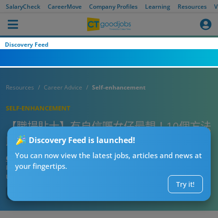
SalaryCheck
CareerMove
Company Profiles
Learning
Resources
V
Discovery Feed
Resources
Career Advice
Self-enhancement
SELF-ENHANCEMENT
【職場貼士】有自信嘅女仔最靚！10個方法
助你成為有氣質嘅女人
Discovery Feed is launched!
You can now view the latest jobs, articles and news at
CTgoodjobs’ Editor
your fingertips.
Published:
2023-10-27
Updated:
2023-10-27 17:25
Try it!