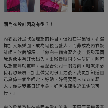
讀內衣設計因為有型？！
內衣設計是欣茵理想的科目，但她在畢業後，卻選
擇加入娛樂圈，成為電視台藝人，而非成為內衣設
計師。欣茵解釋︰「做完一個實習之後，我發現同
我想像中有好大出入。出嚟做嘢同學生唔同，唔可
以想畫咩就畫咩，要配合公司一啲方向，咁就未必
係我想嘅嘢。加上做完呢份工之後，我更加知道自
己真係一個坐唔定、好動、好需要同人social嘅
人；你要我每日好重覆、好有規律咁返工係唔可
行。」
由於欣茵及後在美國充當交流生，更需要籌備畢業