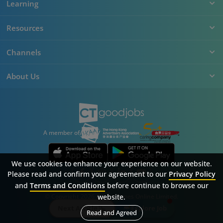
Learning
Resources
Channels
About Us
A member of
We use cookies to enhance your experience on our website.
Please read and confirm your agreement to our
Privacy Policy
and
Terms and Conditions
before continue to browse our
Sitemap
FAQ
Privacy Policy
Terms & Conditions
© Copyright 2026 Career Times Online Limited.
website.
All rights reserved.
Next Article
Explore Job
Read and Agreed