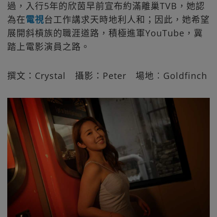
過，入行5年的欣茵早前宣布約滿離巢TVB，她認
為在
電視
台工作講求天時地利人和；因此，她希望
展開斜槓族的職涯道路，積極進軍YouTube，冀
踏上電影演員之路。
撰文：Crystal 攝影：Peter 場地︰Goldfinch