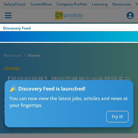
SalaryCheck
CareerMove
Company Profiles
Learning
Resources
V
Discovery Feed
Resources
Stories
STORIES
【星級斜槓族】陳欣茵離巢TVB後積極多元
發展 冀踏足影圈 不希望被定型為性感路線
Discovery Feed is launched!
You can now view the latest jobs, articles and news at
CTgoodjobs’ Editor
your fingertips.
Published:
2023-11-01
Updated:
2023-11-07 11:21
Try it!