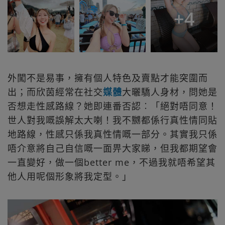
+
4
外闖不是易事，擁有個人特色及賣點才能突圍而
出；而欣茵經常在社交
媒體
大曬驕人身材，問她是
否想走性感路線？她即連番否認︰「絕對唔同意！
世人對我嘅誤解太大喇！我不嬲都係行真性情同貼
地路線，性感只係我真性情嘅一部分。其實我只係
唔介意將自己自信嘅一面畀大家睇，但我都期望會
一直變好，做一個better me，不過我就唔希望其
他人用呢個形象將我定型。」