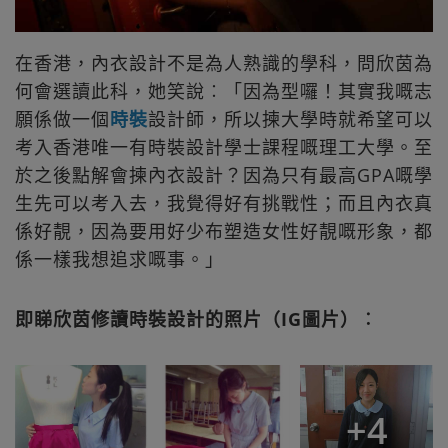
在香港，內衣設計不是為人熟識的學科，問欣茵為
何會選讀此科，她笑說︰「因為型囉！其實我嘅志
願係做一個
時裝
設計師，所以揀大學時就希望可以
考入香港唯一有時裝設計學士課程嘅理工大學。至
於之後點解會揀內衣設計？因為只有最高GPA嘅學
生先可以考入去，我覺得好有挑戰性；而且內衣真
係好靚，因為要用好少布塑造女性好靚嘅形象，都
係一樣我想追求嘅事。」
即睇欣茵修讀時裝設計的照片（IG圖片）︰
+
4