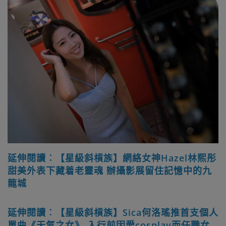
延伸閱讀︰【星級斜槓族】網絡女神Hazel林熙彤
甜美外表下藏着老靈魂 辦攝影展留住記憶中的九
龍城
延伸閱讀︰【星級斜槓族】Sica何洛瑤推首支個人
單曲《天氣之女》 入行前因愛cosplay而任職女