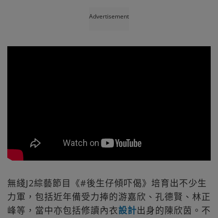
Advertisement
無綫J2綜藝節目《#後生仔傾吓偈》培育出不少生
力軍，包括近年備受力捧的游嘉欣、孔德賢、林正
峰等，當中亦包括修讀內衣
設計
出身的陳欣茵。不