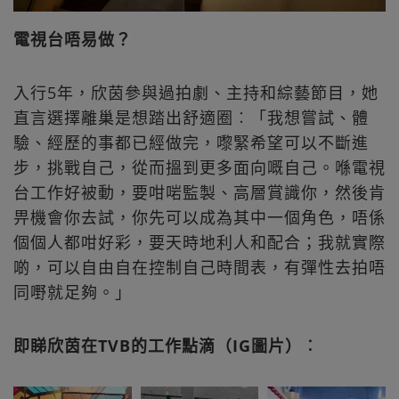
電視台唔易做？
入行5年，欣茵參與過拍劇、主持和綜藝節目，她
直言選擇離巢是想踏出舒適圈︰「我想嘗試、體
驗、經歷的事都已經做完，嚟緊希望可以不斷進
步，挑戰自己，從而搵到更多面向嘅自己。喺電視
台工作好被動，要咁啱監製、高層賞識你，然後肯
畀機會你去試，你先可以成為其中一個角色，唔係
個個人都咁好彩，要天時地利人和配合；我就實際
啲，可以自由自在控制自己時間表，有彈性去拍唔
同嘢就足夠。」
即睇欣茵在TVB的工作點滴（IG圖片）︰