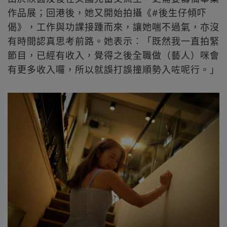
作品展；回港後，她又開始拍攝《#後生仔傾吓
偈》，工作與功課接踵而來，讓她喘不過氣，亦沒
有時間認真思考前路。她表示︰「既然我一直拍緊
節目，已經有收入，覺得之後全職做（藝人）咪會
有更多收入囉，所以就誤打誤撞順勢入咗呢行。」