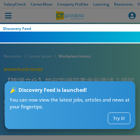
SalaryCheck
CareerMove
Company Profiles
Learning
Resources
V
Discovery Feed
Resources
Career Issues
Workplace Issues
WORKPLACE ISSUES
【職場文化】如何拒絕同事食飯邀請？網民
教路可以咁樣講！
Discovery Feed is launched!
You can now view the latest jobs, articles and news at
CTgoodjobs’ Editor
your fingertips.
Published:
2025-11-03 13:01
Updated:
2025-11-03 13:01
Try it!