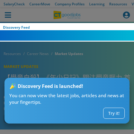
SalaryCheck
CareerMove
Company Profiles
Learning
Resources
V
Discovery Feed
Resources
Career News
Market Updates
MARKET UPDATES
【學童自殺】《年少日記》關注學童壓力 首
10月共27名學生自殺亡 政府設3層機制支援
Discovery Feed is launched!
You can now view the latest jobs, articles and news at
CTgoodjobs’ Editor
your fingertips.
Published:
2023-11-23
Updated:
2023-11-23 17:09
Try it!