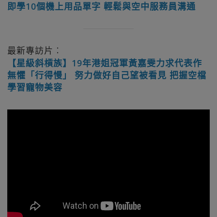
即學10個機上用品單字 輕鬆與空中服務員溝通
最新專訪片︰
【星級斜槓族】19年港姐冠軍黃嘉雯力求代表作
無懼「行得慢」 努力做好自己望被看見 把握空檔
學習寵物美容