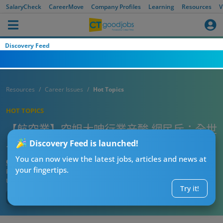
SalaryCheck
CareerMove
Company Profiles
Learning
Resources
V
Discovery Feed
Resources
Career Issues
Hot Topics
HOT TOPICS
【航空業】空姐大呻行業辛酸 網民斥：全世
界好似得佢哋又要鬧又要做⋯⋯
Discovery Feed is launched!
You can now view the latest jobs, articles and news at
CTgoodjobs’ Editor
your fingertips.
Published:
2025-01-13
Updated:
2025-01-13 10:08
Try it!