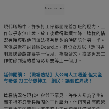
Advertisement
現代職場中，許多打工仔都面臨着加班的壓力，工
作似乎永無止境，放工後還得繼續忙碌。這樣的情
況有時導致他們無法擁有足夠的時間陪伴另一半。
就像最近在討論區Dcard上，有位女友以「想同男
朋友睇套戲都要等一個月」為題發文，抱怨男友工
作忙碌到連約看電影都要等上一個月。
延伸閱讀：【職場熱話】大公司人工唔差 但完全
冇嘢做 打工仔想轉工！網民：讓個位畀我！
這種情況在現代社會並不罕見，許多人都為了生計
而不得不忍受長時間的工作壓力。他們可能面臨返
工冇放工的情況，每天努力工作卻無法滿足工作