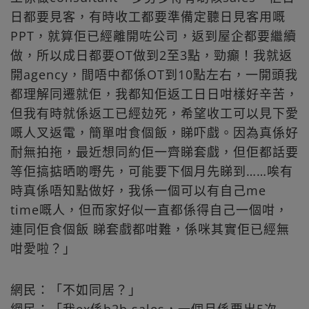
日都要見客，有時收工都要準備定聽日見客用嘅
PPT，就算佢已經離開咗公司，返到屋企都要繼續
做，所以成日都要OT做到2至3點，勁癲！我就返
開agency，間唔中都係OT到10點左右，一開頭我
都理解同遷就佢，我都知佢返工日日咁樣好辛苦，
但我有時就係返工已經攰死，希望收工可以見下愛
嘅人叉返電，簡單咁食個飯，睇吓戲。因為真係好
耐無拍拖，最近想同約佢一齊睇套戲，但佢都話要
等佢搞掂晒啲嘢先，可能要下個月先睇到……唉有
時真係唔知點做好，我係一個可以有自己me
time嘅人，但而家好似一直都係得自己一個咁，
連同佢食個飯 睇套戲都咁難，係咪其實佢已經無
咁愛啦？」
網民：「不如同居？」