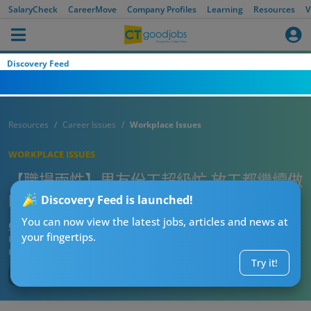
SalaryCheck
CareerMove
Company Profiles
Learning
Resources
V
Discovery Feed
Resources
Career Issues
Workplace Issues
WORKPLACE ISSUES
【職場兩性】男友份工超級忙 放工都繼續做
嘢 女友：約佢睇戲要等一個月…
Discovery Feed is launched!
You can now view the latest jobs, articles and news at
CTgoodjobs’ Editor
your fingertips.
Published:
2025-01-15
Updated:
2025-01-15 10:40
Try it!