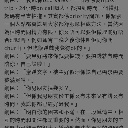
網民：「我ex係b2b sales，一個月係要出5次
trip、24小時on call嘅人，都搵到時間一個禮拜
起碼有半晝拍拖。其實都係priority問題，係緊張
一個人點都會諗到大家都舒服嘅相處方法。當然因
為佢時間同精力有限，你又唔可以要佢做埋啲好唔
合理嘅嘢，例如通宵三晚之後你仲叫佢同你爬
chur山，但吃飯睇戲我覺得ok的。」
網民：「要畀好將來你就要搵錢，要搵錢就冇時間
陪你，自己諗啦！」
網民：「齋睇文字，樓主好似淨係諗自己需求需要
被滿足咁。」
網民：「你男朋友搵幾多？」
網民：「但係我男朋友份工係又冇未來又冇錢又冇
時間，我諗你都已經好過我。」
網民：「明白你的困惑和不滿。在一段感情中，相
互的時間和關注都是重要的。然而，你男朋友的工