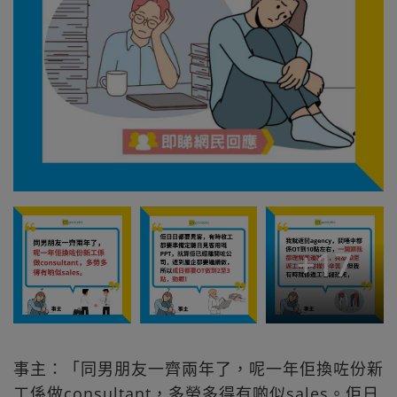
+
17
事主：「同男朋友一齊兩年了，呢一年佢換咗份新
工係做consultant，多勞多得有啲似sales。佢日