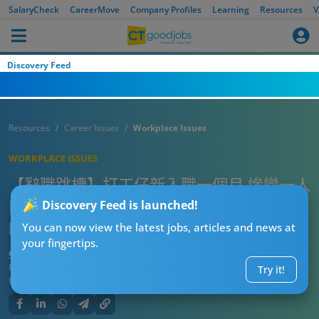
SalaryCheck
CareerMove
Company Profiles
Learning
Resources
V
Discovery Feed
Resources
Career Issues
Workplace Issues
WORKPLACE ISSUES
【辭職跳槽】打工仔新入職一個月 慘變一人
團隊？！事主：上司帶晒成Team人走
Discovery Feed is launched!
晒⋯⋯
You can now view the latest jobs, articles and news at
your fingertips.
CTgoodjobs’ Editor
Published:
2025-02-07
Try it!
Updated:
2025-02-07 12:25