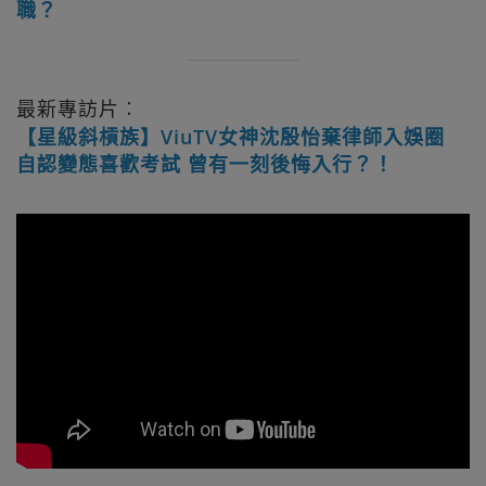
職？
最新專訪片︰
【星級斜槓族】ViuTV女神沈殷怡棄律師入娛圈
自認變態喜歡考試 曾有一刻後悔入行？！