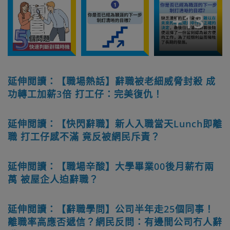
+
13
延伸閲讀：【職場熱話】辭職被老細威脅封殺 成
功轉工加薪3倍 打工仔：完美復仇！
延伸閲讀：【快閃辭職】新人入職當天Lunch即離
職 打工仔感不滿 竟反被網民斥責？
延伸閲讀：【職場辛酸】大學畢業00後月薪冇兩
萬 被屋企人迫辭職？
延伸閲讀：【辭職學問】公司半年走25個同事！
離職率高應否遞信？網民反問：有邊間公司冇人辭