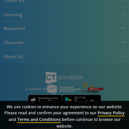
Career Kit
Learning
Resources
Channels
About Us
A member of
We use cookies to enhance your experience on our website.
Please read and confirm your agreement to our
Privacy Policy
and
Terms and Conditions
before continue to browse our
Sitemap
FAQ
Privacy Policy
Terms & Conditions
website.
© Copyright 2026 Career Times Online Limited.