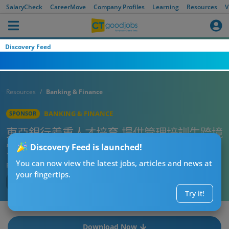
SalaryCheck
CareerMove
Company Profiles
Learning
Resources
V
Discovery Feed
Resources
Banking & Finance
BANKING & FINANCE
SPONSOR
東亞銀行着重人才培育 提供管理培訓生跨境
實習機會 為銀行注入新血
Discovery Feed is launched!
You can now view the latest jobs, articles and news at
Published:
2024-02-19
your fingertips.
Try it!
Download Now