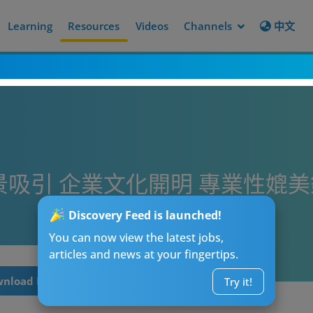
Learning
Resources
Videos
Channels
中文
景吸引 企業文化開明 專業性媲
Discovery Feed is launched!
You can now view the latest jobs,
articles and news at your fingertips.
nload Now
Try it!