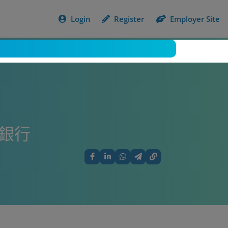
Login
Register
Employer Site
美銀行