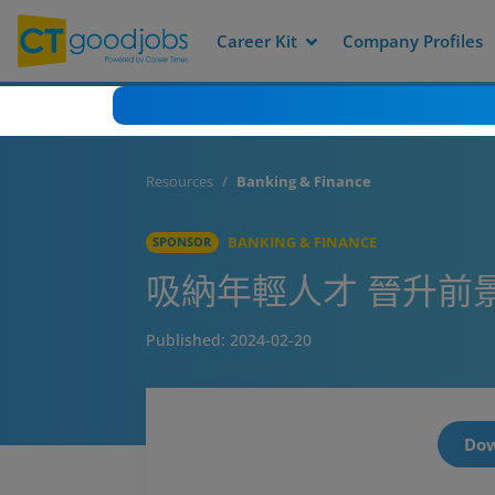
Career Kit
Company Profiles
Resources
Banking & Finance
BANKING & FINANCE
SPONSOR
吸納年輕人才 晉升前
Published:
2024-02-20
Dow