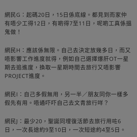
網民G：起碼20日，15日係底線。都見到而家仲
有唔少工得12日，有啲得7至11日，呢啲工真係搵
鬼做！
網民H：應該係無限。自己去決定放幾多日，而又
唔影響工作進度就得，例如自己選擇爆肝OT一星
期去追進度，換取一星期時間去旅行又唔影響
PROJECT進度。
網民I：自己多假無用，另一半／朋友同你一樣多
假先有用。唔通吓吓自己去文青旅行咩？
網民J：最少20，聖誕同埋復活節去旅行用咗6
日，一次長途約9至10日，一次短途約4至5日。