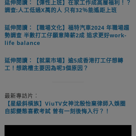
延伸閱讀：【彈性上班】在家工作成高層福利！？
調查:人工低過X萬的人 只有32％能遙距上班
延伸閱讀：【職場文化】福特汽車2024 年職場趨
勢調查 半數打工仔願意降薪2成 追求更好work-
life balance
延伸閱讀：【就業市場】逾5成香港打工仔想轉
工！想跳槽主要因為呢3個原因？
最新專訪片︰
【星級斜槓族】ViuTV女神沈殷怡棄律師入娛圈
自認變態喜歡考試 曾有一刻後悔入行？！