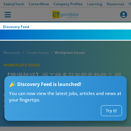
SalaryCheck
CareerMove
Company Profiles
Learning
Resources
V
Discovery Feed
Resources
Career Issues
Workplace Issues
WORKPLACE ISSUES
【職場熱話】返工幾多日年假先夠使？ 網
民：每年300日就夠 都想返幾日工出糧
Discovery Feed is launched!
You can now view the latest jobs, articles and news at
CTgoodjobs’ Editor
your fingertips.
Published:
2025-03-04
Updated:
2025-03-04 15:11
Try it!