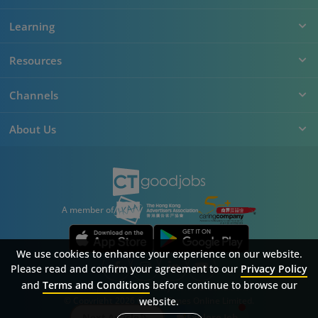
Learning
Resources
Channels
About Us
A member of
We use cookies to enhance your experience on our website.
Please read and confirm your agreement to our
Privacy Policy
and
Terms and Conditions
before continue to browse our
Sitemap
FAQ
Privacy Policy
Terms & Conditions
website.
© Copyright 2026 Career Times Online Limited.
All rights reserved.
Next Article
Explore Job