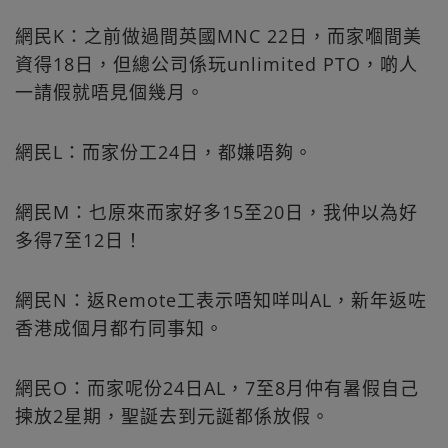
網民K：之前做過間英國MNC 22日，而家嗰間美
資得18日，但總公司係玩unlimited PTO，啲人
一請假就唔見個幾月。
網民L：而家份工24日，都嫌唔夠。
網民M：乜原來而家好多15至20日，我仲以為好
多得7至12日！
網民N：返Remote工表示唔知咩叫AL，新年返咗
香港成個月都冇同事知。
網民O：而家呢份24日AL，7至8月仲有暑假自己
揀放2星期，聖誕去到元誕都係放假。