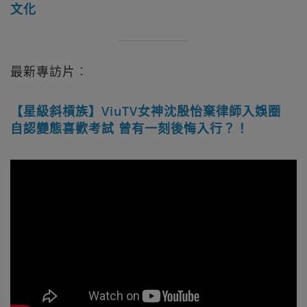
文化
最新專訪片︰
【星級斜槓族】ViuTV女神沈殷怡棄律師入娛圈
自認變態喜歡考試 曾有一刻後悔入行？！