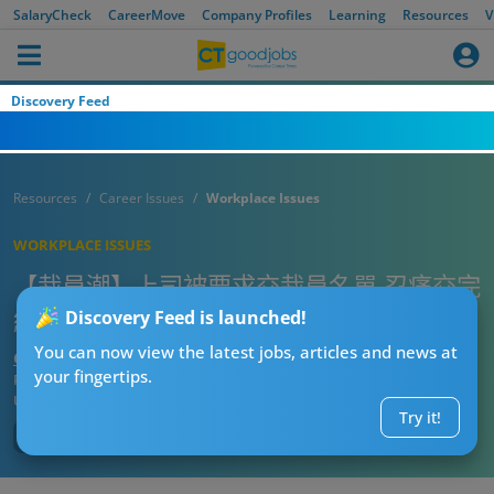
SalaryCheck
CareerMove
Company Profiles
Learning
Resources
V
Discovery Feed
Resources
Career Issues
Workplace Issues
WORKPLACE ISSUES
【裁員潮】上司被要求交裁員名單 忍痛交完
結局超悲壯！
Discovery Feed is launched!
You can now view the latest jobs, articles and news at
CTgoodjobs’ Editor
your fingertips.
Published:
2026-03-24 19:15
Updated:
2026-03-24 19:15
Try it!