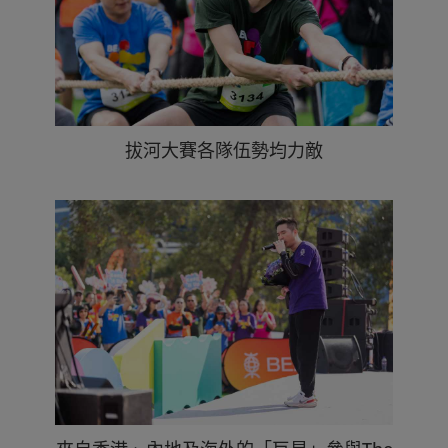
拔河大賽各隊伍勢均力敵