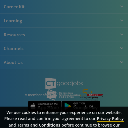
Career Kit
Learning
Resources
Channels
About Us
A member of
We use cookies to enhance your experience on our website.
Please read and confirm your agreement to our
Privacy Policy
and
Terms and Conditions
before continue to browse our
Sitemap
FAQ
Privacy Policy
Terms & Conditions