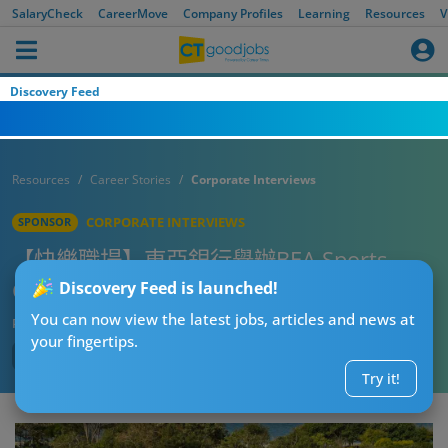
SalaryCheck
CareerMove
Company Profiles
Learning
Resources
V
Discovery Feed
Resources
Career Stories
Corporate Interviews
CORPORATE INTERVIEWS
SPONSOR
【快樂職場】東亞銀行舉辦BEA Sports
Carnival 與員工一同「活出每刻」
Discovery Feed is launched!
You can now view the latest jobs, articles and news at
Published:
2024-03-18
your fingertips.
Try it!