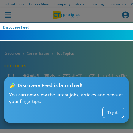
SalaryCheck
CareerMove
Company Profiles
Learning
Resources
V
Discovery Feed
Resources
Career Issues
Hot Topics
HOT TOPICS
【人工智能】調查：亞洲打工仔未來被AI取
代職位比率 邊個國家第一？香港排第幾？
Discovery Feed is launched!
You can now view the latest jobs, articles and news at
CTgoodjobs’ Editor
your fingertips.
Published:
2024-04-10
Updated:
2024-05-08 09:30
Try it!