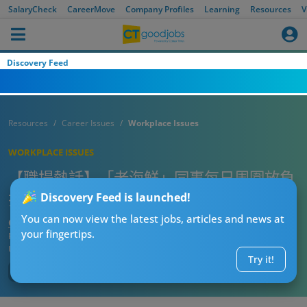
SalaryCheck
CareerMove
Company Profiles
Learning
Resources
V
Discovery Feed
Resources
Career Issues
Workplace Issues
WORKPLACE ISSUES
【職場熱話】「老海鮮」同事每日周圍放負
打工仔：點樣同佢避免接觸？
Discovery Feed is launched!
You can now view the latest jobs, articles and news at
CT熱話管理員
your fingertips.
Published:
2026-02-26 18:15
Updated:
2026-02-26 18:15
Try it!