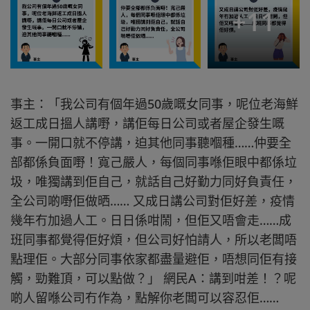
+
11
事主：「我公司有個年過50歲嘅女同事，呢位老海鮮
返工成日搵人講嘢，講佢每日公司或者屋企發生嘅
事。一開口就不停講，迫其他同事聽嗰種……仲要全
部都係負面嘢！寬己嚴人，每個同事喺佢眼中都係垃
圾，唯獨講到佢自己，就話自己好勤力同好負責任，
全公司啲嘢佢做晒…… 又成日講公司對佢好差，疫情
幾年冇加過人工。日日係咁鬧，但佢又唔會走……成
班同事都覺得佢好煩，但公司好怕請人，所以老闆唔
點理佢。大部分同事依家都盡量避佢，唔想同佢有接
觸，勁難頂，可以點做？」 網民A：講到咁差！？呢
啲人留喺公司冇作為，點解你老闆可以容忍佢……