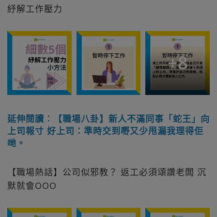
紓解工作壓力
+
8
延伸閱讀︰【職場八卦】新人不滿同事「蛇王」向
上司報寸 好上司：準時交到嘢又少甩漏我理得佢
哋。
【職場熱話】公司似邪教？ 返工必須頌讚老闆 沉
默就會OOO