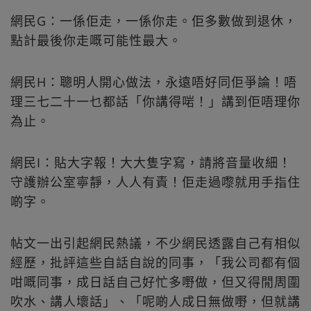
網民G：一係佢走，一係你走。佢多數做到退休，
點計最後你走嘅可能性最大。
網民H：聰明人開心做法，永遠唔好同佢爭論！唔
理三七二十一乜都話「你講得啱！」講到佢唔理你
為止。
網民I：貼大字報！大大隻字寫，請將音量收細！
守護辦公室寧靜，人人有責！佢走過嚟就用手指住
啲字。
帖文一出引起網民熱議，不少網民透露自己有相似
經歷，批評這些自話自說的同事，「我公司都有個
咁嘅同事，成日話自己好忙多嘢做，但又得閒周圍
吹水、講人壞話」、「呢啲人成日無做嘢，但就講