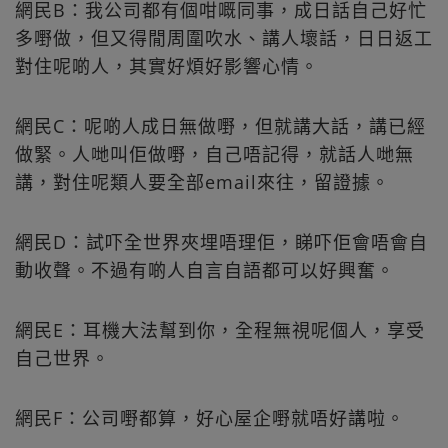
網民B：我公司都有個咁嘅同事，成日話自己好忙
多嘢做，但又得閒周圍吹水、講人壞話，日日返工
對住呢啲人，其實好煩好影響心情。
網民C：呢啲人成日無做嘢，但就講大話，講已經
做緊。人哋叫佢做嘢，自己唔記得，就話人哋無
講，對住呢類人要全部email來往，留證據。
網民D：試吓全世界夾埋唔理佢，睇吓佢會唔會自
動收聲。不過有啲人自言自語都可以好興奮。
網民E：耳機大法幫到你，全程無視呢個人，享受
自己世界。
網民F：公司嘢都算，好心屋企嘢就唔好講啦。