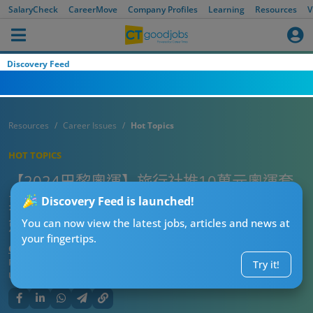
SalaryCheck
CareerMove
Company Profiles
Learning
Resources
V
Discovery Feed
Resources
Career Issues
Hot Topics
HOT TOPICS
【2024巴黎奧運】旅行社推10萬元奧運套
票包睇開幕式、羽毛球混雙有冇得睇張家朗
Discovery Feed is launched!
劍擊、何詩蓓自由式比賽？
You can now view the latest jobs, articles and news at
your fingertips.
CTgoodjobs’ Editor
Published:
2024-05-16
Try it!
Updated:
2024-05-16 10:54