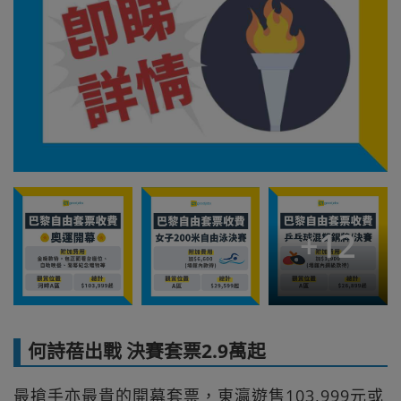
+
12
何詩蓓出戰 決賽套票2.9萬起
最搶手亦最貴的開幕套票，東瀛遊售103,999元或