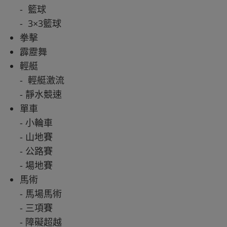
- 籃球
- 3×3籃球
拳擊
霹靂舞
輕艇
- 輕艇激流
- 靜水競速
單車
- 小輪車
- 山地賽
- 公路賽
- 場地賽
馬術
- 馬場馬術
- 三項賽
- 障礙超越