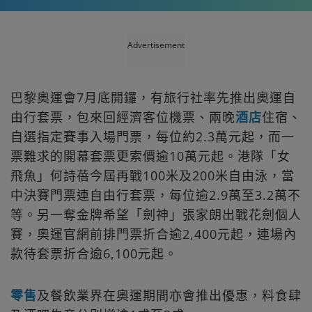
Advertisement
巴黎奧運會7月底開鑼，有旅行社率先推出奧運自
由行套票，包來回經濟客位機票、兩晚
酒店
住宿、
自選指定賽事入場門票，每位約2.3萬元起，而一
票難求的開幕套票更索價逾10萬元起。港隊「女
飛魚」何詩蓓今屆再戰100米及200米自由泳，當
中決賽門票連自由行套票，每位逾2.9萬至3.2萬不
等。另一奪金牌希望「劍神」張家朗出戰花劍個人
賽，奧運官網前排門票折合逾2,400元起，連場內
款待套票折合逾6,100元起。
零售
及餐飲業界在奧運期間亦會推出優惠，料食肆