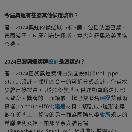
今屆奧運有甚麼其他候選城市？
答︰2024奧運的候選城市有5個，包括法國巴黎、
德國漢堡、匈牙利布達佩斯、意大利羅馬及美國洛
杉磯。
2024巴黎奧運獎牌
設計
是怎樣的？
答︰2024巴黎奧運獎牌由法國設計師Philippe
Starck設計，採用四合一的可拆分式設計，僅首枚
獎牌連接綬帶，其餘3份獎牌可供運動員贈送其他
人留念。獎牌的一面鑲嵌一塊巴黎著名
建築
艾菲爾
鐵塔(La tour Eiffel)
建造
材料，切割成6邊形後鑲
嵌在獎牌上；獎牌的另一面為國際奧委
會所
規定的
希臘勝利女神、帕那辛奈克體育場
（Panathenaic Stadium）及雅典衛城圖案。