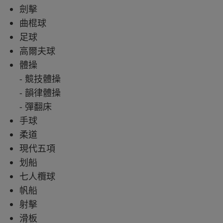
劍擊
曲棍球
足球
高爾夫球
體操
- 競技體操
- 韻律體操
- 彈翻床
手球
柔道
現代五項
划船
七人欖球
帆船
射擊
滑板