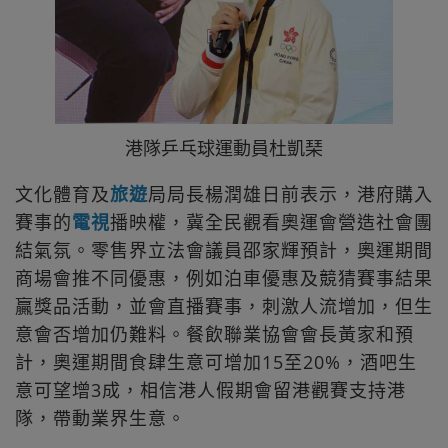
港隊乒乓球運動員杜凱琹
文化體育及
旅遊
局局長楊潤雄日前表示，港府購入
賽事的
電視
播映權，冀全民觀看奧運會營造社會團
結氣氛。零售界立法會議員邵家輝預計，奧運期間
商場會推不同優惠，例如泊車優惠及競猜賽事結果
贏獎品活動，並會直播賽事，刺激人流增加，但生
意會否增加仍難料。餐飲聯業協會會長黃家和預
計，奧運期間食肆生意可增加15至20%，酒吧生
意可望增3成，相信港人假期會留港觀賽支持港
隊，帶動業界生意。