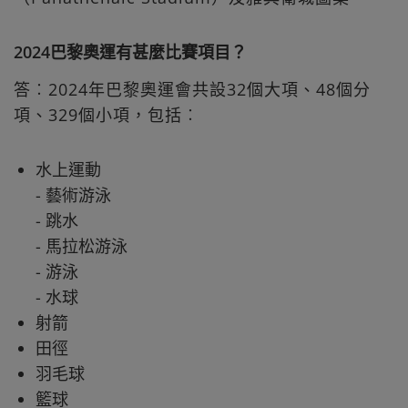
2024巴黎奧運有甚麼比賽項目？
答︰2024年巴黎奧運會共設32個大項、48個分
項、329個小項，包括︰
水上運動
- 藝術游泳
- 跳水
- 馬拉松游泳
- 游泳
- 水球
射箭
田徑
羽毛球
籃球