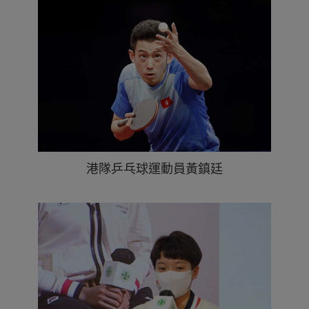
港隊乒乓球運動員黃鎮廷