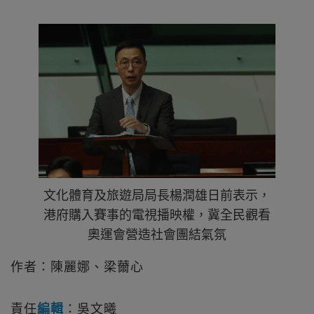
文化體育及旅遊局局長楊潤雄日前表示，
港府購入賽事的電視播映權，冀全民觀看
奧運會營造社會團結氣氛
作者：陳麗娜、梁薾心
責任
編輯
：吳文曦