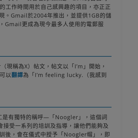
%的工作時間用於自己感興趣的項目，亦正正
。Gmail於2004年推出，並提供1GB的儲
倍，Gmail更成為現今最多人使用的電郵服
tter（現稱為X）帖文，帖文以「I’m」開始，
可以
翻譯
為「I’m feeling lucky.（我感到
工是有獨特的稱呼—「Noogler」，這個詞
他們會接受一系列的培訓及指導，讓他們能夠及
受訓後，會在儀式中授予「Noogler帽」，即