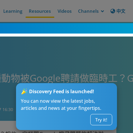
Learning
Resources
Videos
Channels
中文
物被Google聘請做臨時工？G
Discovery Feed is launched!
You can now view the latest jobs,
articles and news at your fingertips.
7 16:30
Try it!