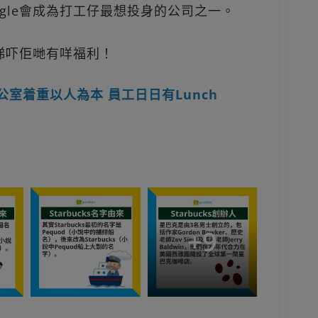
gle會成為打工仔最想投身的公司之一。
！睇吓佢哋有咩福利！
e辦公室着重以人為本 員工日日有Lunch
+
9