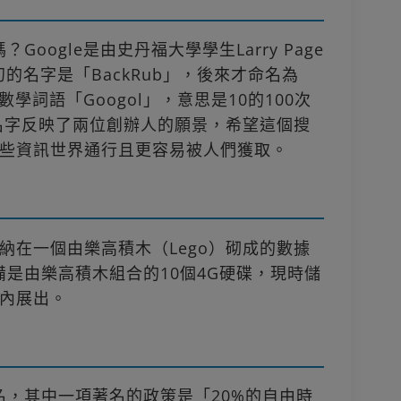
Google是由史丹福大學學生Larry Page
le最初的名字是「BackRub」，後來才命名為
於數學詞語「Googol」，意思是10的100次
個名字反映了兩位創辦人的願景，希望這個搜
些資訊世界通行且更容易被人們獲取。
納在一個由樂高積木（Lego）砌成的數據
設備是由樂高積木組合的10個4G硬碟，現時儲
內展出。
聞名，其中一項著名的政策是「20%的自由時