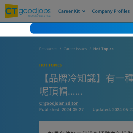
Career Kit
Company Profiles
Resources
Career Issues
Hot Topics
HOT TOPICS
【品牌冷知識】有一種動
呢頂帽……
CTgoodjobs’ Editor
Published:
2024-05-27
Updated:
2024-05-2