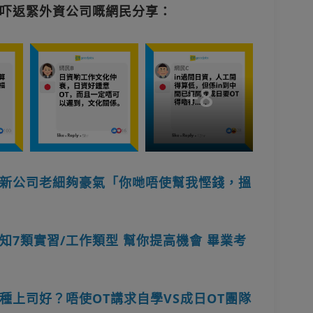
吓返緊外資公司嘅網民分享：
+
8
新公司老細夠豪氣「你哋唔使幫我慳錢，搵
7類實習/工作類型 幫你提高機會 畢業考
種上司好？唔使OT講求自學VS成日OT團隊