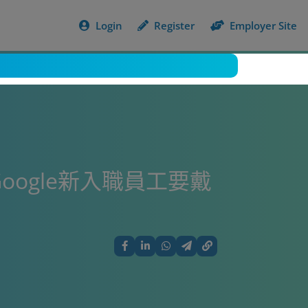
Login
Register
Employer Site
oogle新入職員工要戴