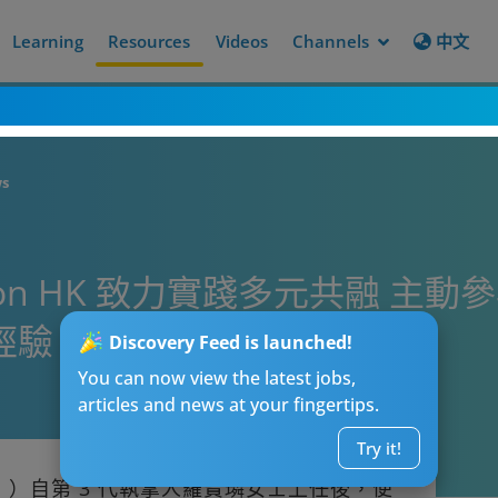
Learning
Resources
Videos
Channels
中文
ws
on HK 致力實踐多元共融 主動
經驗
Discovery Feed is launched!
You can now view the latest jobs,
articles and news at your fingertips.
Try it!
K」）自第 3 代執掌人羅寶璘女士上任後，便