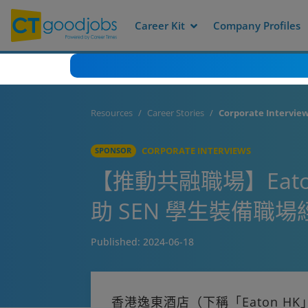
Career Kit
Company Profiles
Resources
Career Stories
Corporate Intervie
CORPORATE INTERVIEWS
SPONSOR
【推動共融職場】Eat
助 SEN 學生裝備職場
Published:
2024-06-18
香港逸東酒店（下稱「Eaton H