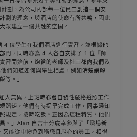
示，酒店一直提倡多元及平等社會的理念，多年來
訓計劃，為公司內部每一位員工創造一個安
計劃的理念，與酒店的使命有所共鳴，因此
大眾建立一個共融的空間。
炮循 4 位學生在我們酒店進行實習，並根據他
門，同時亦為 4 人各自安排了 1 位『師
實習開始前，炮循的老師及社工都向我們及
，讓他們知道如何與學生相處，例如清楚講解
飯等。」
普通人無異，上班時亦會自發性嚴格遵照工作
規蹈矩，他們有時提早完成工作，同事通知
照規定，按時吃飯。正因為這種特質，他們
。」Alan 自言十分慶幸參與了「職場新
生，又能從中物色到稱職且忠心的員工，相得