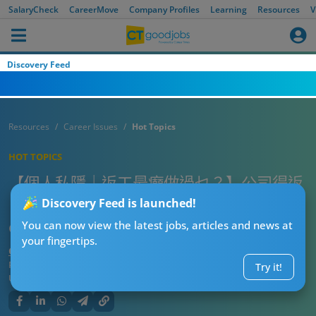
SalaryCheck
CareerMove
Company Profiles
Learning
Resources
V
Discovery Feed
Resources
Career Issues
Hot Topics
HOT TOPICS
【個人私隱｜返工最癲做過乜？】公司得返
自己 打工仔自爆曾全裸吹冷氣 網民：冇
Discovery Feed is launched!
cam咩？
You can now view the latest jobs, articles and news at
your fingertips.
CTgoodjobs’ Editor
Published:
2024-08-07
Try it!
Updated:
2024-08-07 16:48