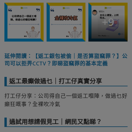
+
9
延伸閱讀：【返工銀包被偷｜是否算盜竊罪？】公
司可以拒畀CCTV？即睇盜竊罪的基本定義
返工最癲做過乜｜打工仔真實分享
打工仔分享：公司得自己一個返工嗰陣，做過乜好
癲狂嘅事？全裸吹冷氣
過試用想請假見工｜網民又點睇？