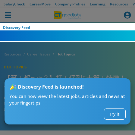
SalaryCheck
CareerMove
Company Profiles
Learning
Resources
V
Discovery Feed
Resources
Career Issues
Hot Topics
HOT TOPICS
【筍工都quit？】打工仔列5大筍工特徵！
但因4大原因逆轉唔撈？網民求介紹
Discovery Feed is launched!
You can now view the latest jobs, articles and news at
CTgoodjobs’ Editor
your fingertips.
Published:
2024-08-12
Updated:
2024-08-12 15:24
Try it!