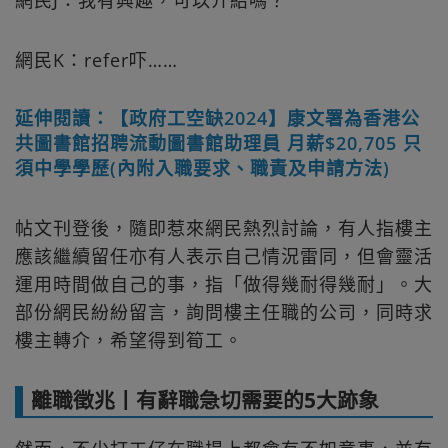
網民J：我有興趣，可以介紹嗎？
網民K：refer吓……
延伸閱讀：【政府工空缺2024】康文署為香港公
共圖書館招聘流動圖書館助理員 月薪$20,705 只
須中學學歷(內附入職要求、職責及申請方法)
帖文刊登後，隨即惹來網民熱烈討論，有人指樓主
應該繼續留任亦有人表示自己情況雷同，但會靈活
運用時間做自己的事，指「做得幾耐得幾耐」。大
部份網民紛紛留言，詢問樓主任職的公司，同時求
樓主轉介，希望得到筍工。
離職徵兆丨有辭職急切需要的5大跡象