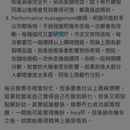
呢度真係完全冇，到而家遞咗信，諗下有冇邊個
同事以後唔會見到覺得可惜，都真係諗唔到。
Performance management麻煩，呢個可能好多
公司都係咁，不過我做呢幾年佢每一次都會有改
動，每幾個月又要
研究
吓，今次又有咩改咗，每
次都要花一個禮拜以上嘅時間搞。而無上限有薪
假嘅反面，就係放假係會影響到你表現，例如，
你儲咗啲假一次休息幾個禮拜，你呢一段時間嘅
分數，就會好大機會受到影響。結果就係大部分
人都唔會放太多假，同有上限都冇分別。
每日做嘢亦唔會好忙，但係要應付以上嘅麻煩嘢，
結果就變成自己覺得自己冇做到啲乜，但係又唔知
點解好攰。其實結論都係，做嘢冇乜成功感嘅問
題，一開始可能覺得幾好，hea吓，但係過咗幾年
之後，就開始覺得精神上接受唔到。