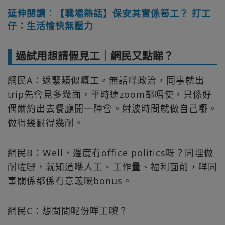
延伸閱讀︰【職場熱話】保安其實係筍工？ 打工
仔：生活愉快無壓力
過試用想請假見工｜網民又點睇？
網民A：返緊類似嘅工。無話咩政治，同事就出
trip先會見多幾面，平時連zoom都唔使，只係好
偶爾約出去餐廳開一陣會。射波時間就做自己嘢。
做得幾耐得幾耐。
網民B：Well，邊度冇office politics呀？同埋做
耐咗嘢，就知道喺人工、工作量、福利面前，咩同
事關係都係冇意義嘅bonus。
網民C：想問問呢份咩工嚟？