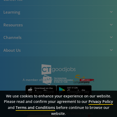
Learning
Resources
Channels
About Us
A member of
We use cookies to enhance your experience on our website.
Please read and confirm your agreement to our
Privacy Policy
and
Terms and Conditions
before continue to browse our
Sitemap
FAQ
Privacy Policy
Terms & Conditions
© Copyright 2026 Career Times Online Limited.
website.