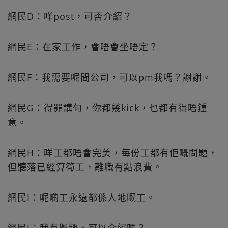
網民D：咩post，可否介紹？
網民E：在家工作，會唔會坐唔定？
網民F：我需要呢間公司，可以pm我嗎？謝謝。
網民G：得罪講句，你都幾kick，乜都有得唔鍾
意。
網民H：咩工都唔會完美，每份工都有佢嘅問題，
但聽落已經算筍工，離職有點浪費。
網民I：呢啲工永遠都係人地嘅工。