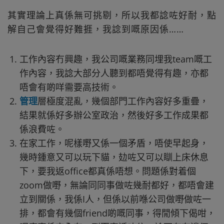
其實理論上真係無可挑剔，所以我都諗咗好耐，點
解自己會覺得好難捱，我諗到嘅原因係……
工作內容冇興趣，我公司嘅業務同埋我team嘅工
作內容，我諗大部分人聽到都唔覺得有趣，亦都
唔會有啲咩需要高技術。
管理
層極度混亂，幾個部門工作內容好多重疊，
結果就係好多辦公室政治，然後好多工作成果都
係浪費咗。
在家工作，呢樣嘢又係一個矛盾，唔使早起身，
幾時鍾意又可以玩下貓，攰咗又可以瞓上床休息
下，要我返office都真係唔想。問題係對着個
zoom做嘢，無論同同事做咗幾耐都好，都唔會建
立到關係，我係I人，但係以前喺公司做嘢做咗一
排，都會有幾個friend啲嘅同事，得閒傾下偈咁，