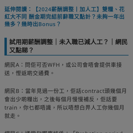
延伸閱讀：【2024薪酬調整丨加人工】雙糧、花
紅大不同 酬金期完結前辭職又點計？未夠一年出
幾多？幾時出Bonus？
試用期薪酬調整｜未入職已減人工？｜網民
又點睇？
網民A：問佢可否WFH，或公司會唔會提供車接
送，慳返啲交通費。
網民B：當年見過一份工，佢話contract頭幾個月
會出少啲糧出，之後每個月慢慢補反，佢話要
train，你乜都唔識，所以唔想白畀人工你幾個月
就走。