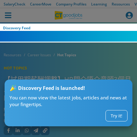
SalaryCheck
CareerMove
Company Profiles
Learning
Resources
V
Discovery Feed
Resources
Career Issues
Hot Topics
HOT TOPICS
【試用期薪酬調整】HR問介唔介意頭3個月
人工比Job Ad少 打工仔神回答 網民：學到
Discovery Feed is launched!
嘢！
You can now view the latest jobs, articles and news at
your fingertips.
CTgoodjobs’ Editor
Published:
2024-08-12
Try it!
Updated:
2024-08-12 15:34