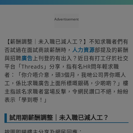
Advertisement
【薪酬調整｜未入職已減人工？】不知求職者們有
否試過在面試商談薪酬時，
人力資源
部提及的薪酬
與招聘
廣告
上刊登的有出入？近日有打工仔於社交
平台「Threads」分享，指有名HR問年輕求職
者：「你介唔介意，頭3個月，我哋公司畀你嘅人
工，係比求職廣告上面所標嘅銀碼，少啲啲？」樓
主指該名求職者當場反撃，令網民讚口不絕，紛紛
表示「學到嘢！」
試用期薪酬調整｜未入職已減人工？
按圖即睇樓主分享及網民回應：