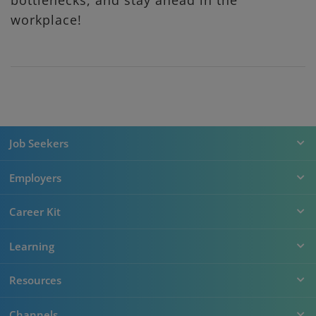
bottlenecks, and stay ahead in the
workplace!
Job Seekers
Employers
Career Kit
Learning
Resources
Channels