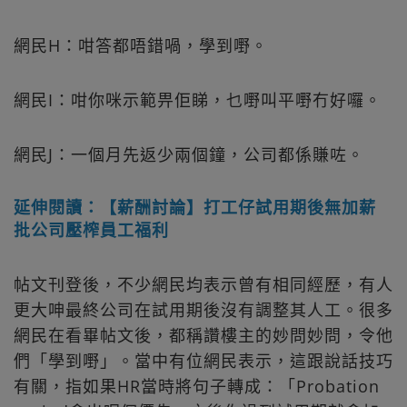
網民H：咁答都唔錯喎，學到嘢。
網民I：咁你咪示範畀佢睇，乜嘢叫平嘢冇好囉。
網民J：一個月先返少兩個鐘，公司都係賺咗。
延伸閱讀：【薪酬討論】打工仔試用期後無加薪
批公司壓榨員工福利
帖文刊登後，不少網民均表示曾有相同經歷，有人
更大呻最終公司在試用期後沒有調整其人工。很多
網民在看畢帖文後，都稱讚樓主的妙問妙問，令他
們「學到嘢」。當中有位網民表示，這跟說話技巧
有關，指如果HR當時將句子轉成：「Probation