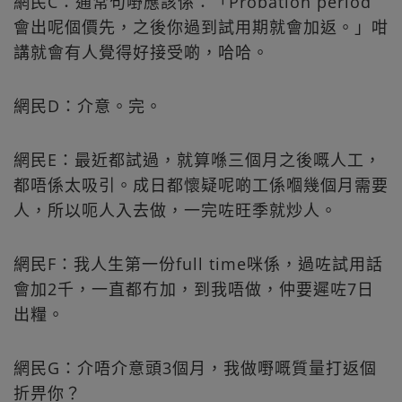
網民C：通常句嘢應該係：「Probation period
會出呢個價先，之後你過到試用期就會加返。」咁
講就會有人覺得好接受啲，哈哈。
網民D：介意。完。
網民E：最近都試過，就算喺三個月之後嘅人工，
都唔係太吸引。成日都懷疑呢啲工係嗰幾個月需要
人，所以呃人入去做，一完咗旺季就炒人。
網民F：我人生第一份full time咪係，過咗試用話
會加2千，一直都冇加，到我唔做，仲要遲咗7日
出糧。
網民G：介唔介意頭3個月，我做嘢嘅質量打返個
折畀你？