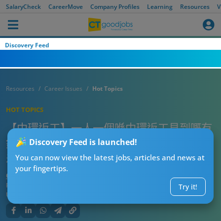
SalaryCheck
CareerMove
Company Profiles
Learning
Resources
V
Discovery Feed
Resources
Career Issues
Hot Topics
HOT TOPICS
【中環返工】一人一個喺中環返工見到嘅有
錢人特徵！「冬天喺IFC落樓食Lunch唔使
Discovery Feed is launched!
着外套」、「6點喺度跑步」
You can now view the latest jobs, articles and news at
your fingertips.
CTgoodjobs’ Editor
Published:
2026-08-10 07:55
Try it!
Updated:
2026-08-10 07:55