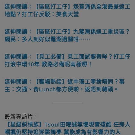
延伸閱讀：【區區打工仔】怨葵涌係全港最差返工
地點？打工仔反駁︰美食天堂
延伸閱讀：【區區打工仔】九龍灣係返工重災區？
網民：多人到好似羅湖過關咁⋯⋯
延伸閱讀：【見工必備】見工面試要帶咩？打工仔
打滾中環10年 教路必備呢兩樣嘢！
延伸閱讀：【職場熱話】返中環工零捨唔同？事
主：交通、食Lunch都方便啲，返唔到轉頭。
最新專訪片︰
【星級斜槓族】Tsoul田曜誠無懼現實殘酷 任旁人
嘲諷仍堅持追逐跳舞夢 冀能成為有影響力的人