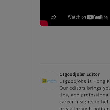
CTgoodjobs’ Editor
CTgoodjobs is Hong Ko
Our editors brings you
tips, and profession
career insights to hel
break through bottlen