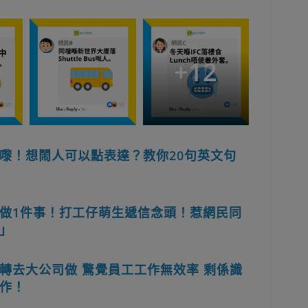
+
12
嚟！想鬧人可以點表達？教你20句英文句
做1件事！打工仔萌生遞信念頭！惹網民同
」
轉去大公司做 驚覺員工工作無效率 剩係識
作！