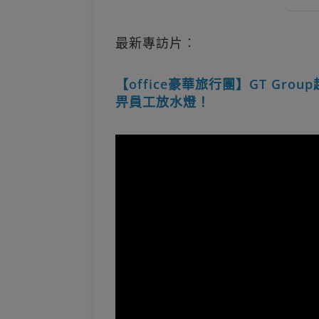
最新專訪片︰
【office豪華旅行團】GT Gro
畀員工放水燈！