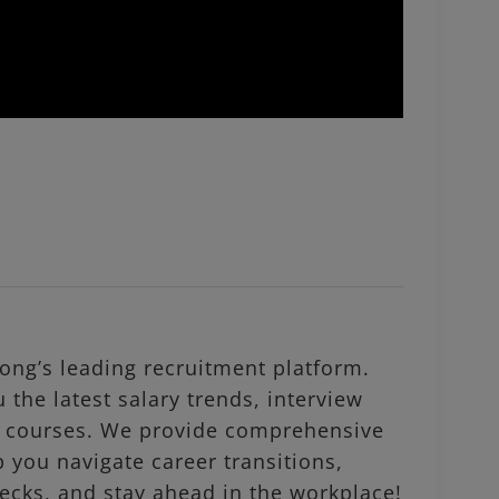
ng’s leading recruitment platform.
 the latest salary trends, interview
al courses. We provide comprehensive
p you navigate career transitions,
ecks, and stay ahead in the workplace!