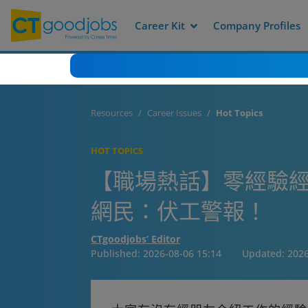
Career Kit
Company Profiles
Resources
Career Issues
Hot Topics
HOT TOPICS
【職場熱話】零經驗經
網民：伏工警報！
CTgoodjobs’ Editor
Published:
2026-08-06 15:14
Updated:
2026