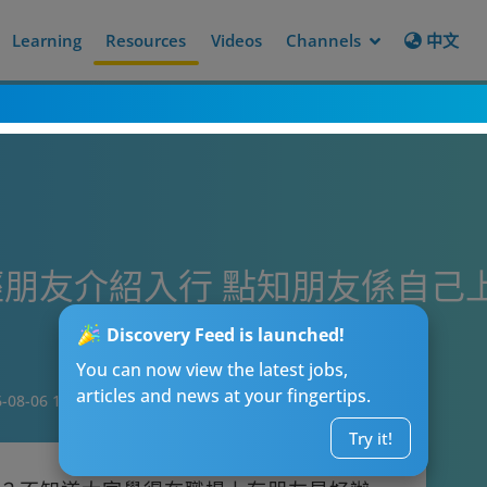
Learning
Resources
Videos
Channels
中文
朋友介紹入行 點知朋友係自己
Discovery Feed is launched!
You can now view the latest jobs,
articles and news at your fingertips.
-08-06 15:14
Try it!