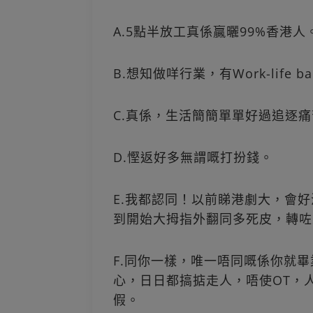
A.5點半放工真係贏曬99%香港人
B.想知做咩行業，有Work-life b
C.真係，生活簡簡單單好過追逐
D.慳返好多無謂嘅打扮錢。
E.我都認同！以前睇港劇大，會
到開始大拇指外翻同多死皮，轉咗工日日
F.同你一樣，唯一唔同嘅係你就畢
心，日日都搞掂走人，唔使OT，
假。