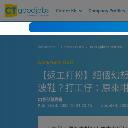
Career Kit
Company Profiles
Resources
Career Issues
Workplace Issues
WORKPLACE ISSUES
【返工打扮】細個幻想
波鞋？打工仔：原來
CT熱話管理員
Published:
2025-10-21 23:15
Updated:
2025