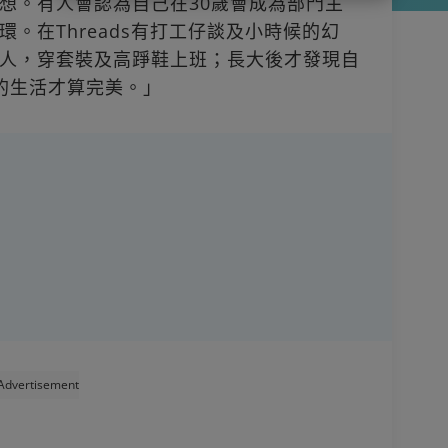
想。有人會認為自己在30歲會成為部門主
。在Threads有打工仔談及小時候的幻
人，穿套裝及高踭鞋上班；長大後才發現自
的生活才算完美。」
Advertisement