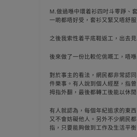
M.做過喺中環着衫四吋斗零踭、
一啲都唔好受，套衫又緊又唔舒服
之後我索性着平底鞋返工，出去見
後來做了一份比較佗佻嘅工，唔喺
對於事主的看法，網民都非常認同
件樂事。有人說到個人經歷，指曾
拇指外翻，最後都轉工後能以休閒
有人就認為，每個年紀追求的東西
又不會妨礙他人。另外不少網民都
指，只要能夠做到工作及生活平衡，