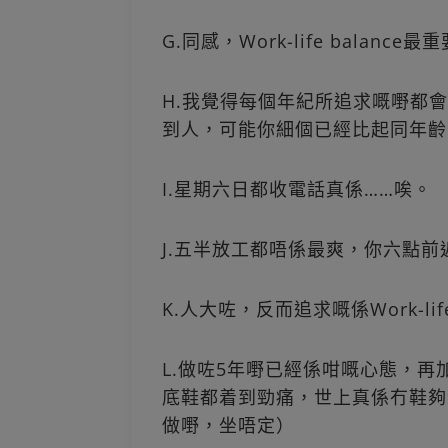
G.同感，Work-life balan
H.我覺得每個年紀所追求嘅嘢都
到人，可能你細個已經比起同年齡
I.星期六日都收電話真係……唉。
J.五半放工都唔係最爽，你六點
K.人大咗，反而追求嘅係Work-li
L.做咗5年嘢已經係咁嘅心態，再
底鞋都着到勁痛，世上真係冇鞋夠
做嘢，坐唔定）