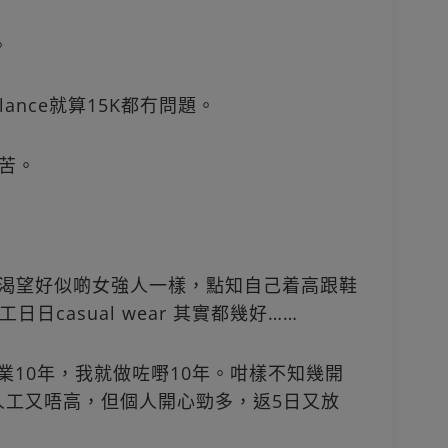
。
alance就算15K都冇問題。
痛苦。
好渴望好似啲女強人一樣，點知自己着高跟鞋
casual wear 其實都幾好……
業10年，我就做咗嘢10年。咁樣不知幾開
人工又唔高，但個人開心勁多，返5日又放