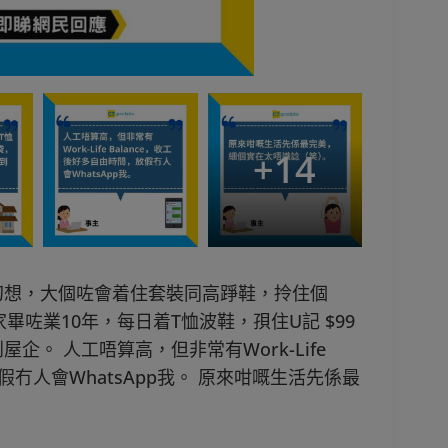
+
14
幻想，大個咗會着住套裝同高踭鞋，拎住個
畢咗業10年，每日着T恤波鞋，孭住U記 $99
企。 人工唔算高，但非常有Work-Life
假冇人會WhatsApp我。 原來咁嘅生活先係最
」