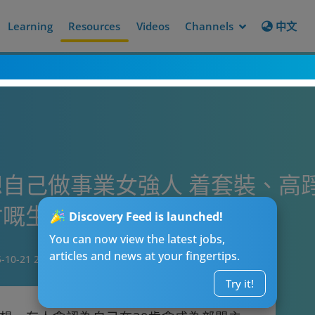
Learning
Resources
Videos
Channels
中文
自己做事業女強人 着套裝、高
咁嘅生活先係完美。
Discovery Feed is launched!
You can now view the latest jobs,
articles and news at your fingertips.
-10-21 23:15
Try it!