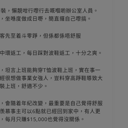
套裝，懶靚咁行嚟行去嘅嗰啲辦公室人員。
，坐喺度做成日嘢，簡直攞自己嚟搞。
客先至着斗零踭，但係都係唔舒服
中環返工，每日踩對波鞋返工，十分之爽。
，坦言上班能夠穿T恤波鞋上班，實在事一
經很想做事業女強人，豈料穿高踭鞋導致大
裝上班，舒適不少。
，會隨着年紀改變，最重要是自己覺得舒服
羡慕事主可以6點就已經回到家中，有人更
每月只賺$15,000也覺得沒關係。