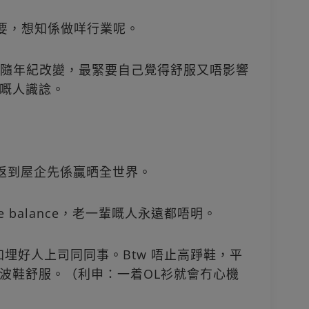
ce最重要，想知係做咩行業呢。
會隨年紀改變，最緊要自己覺得舒服又唔影響
嘅人識諗。
前返到屋企先係贏晒全世界。
fe balance，老一輩嘅人永遠都唔明。
加埋好人上司同同事。Btw 唔止高踭鞋，平
波鞋舒服。（利申：一着OL衫就會冇心機