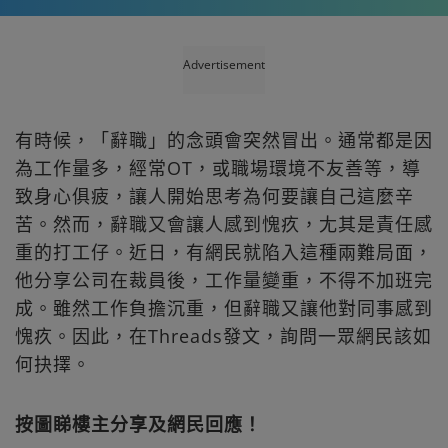
Advertisement
有時候，「辭職」的念頭會突然冒出。通常都是因
為工作量多，經常OT，或職場環境不友善等，導
致身心俱疲，讓人開始思考為何要讓自己這麼辛
苦。然而，辭職又會讓人感到愧疚，尢其是責任感
重的打工仔。近日，有網民就陷入這種兩難局面，
他分享公司在裁員後，工作量變重，不得不加班完
成。雖然工作負擔沉重，但辭職又讓他對同事感到
愧疚。因此，在Threads發文，詢問一眾網民該如
何抉擇。
按圖睇樓主分享及網民回應！