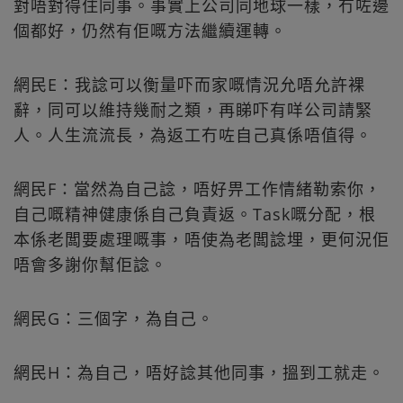
對唔對得住同事。事實上公司同地球一樣，冇咗邊
個都好，仍然有佢嘅方法繼續運轉。
網民E：我諗可以衡量吓而家嘅情況允唔允許裸
辭，同可以維持幾耐之類，再睇吓有咩公司請緊
人。人生流流長，為返工冇咗自己真係唔值得。
網民F：當然為自己諗，唔好畀工作情緒勒索你，
自己嘅精神健康係自己負責返。Task嘅分配，根
本係老闆要處理嘅事，唔使為老闆諗埋，更何況佢
唔會多謝你幫佢諗。
網民G：三個字，為自己。
網民H：為自己，唔好諗其他同事，搵到工就走。