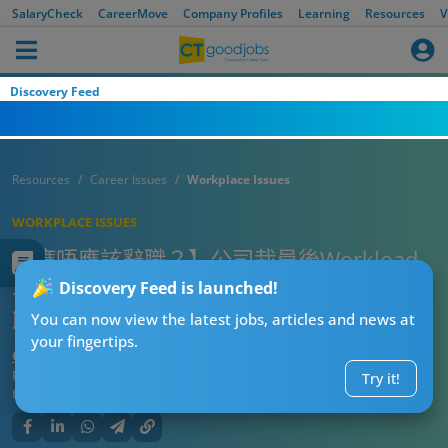
SalaryCheck
CareerMove
Company Profiles
Learning
Resources
V
Discovery Feed
Resources
Career Issues
Workplace Issues
WORKPLACE ISSUES
【應唔應該辭職？】公司裁員後Workload
不減反增 打工仔日日OT冇補水 事主：但辭
Discovery Feed is launched!
職會對唔住啲同事⋯⋯
You can now view the latest jobs, articles and news at
your fingertips.
CTgoodjobs’ Editor
Published:
2024-10-09
Try it!
Updated:
2024-10-14 09:22