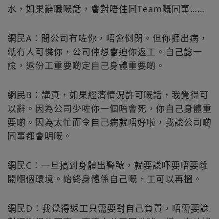
水，如果辭職嘅話，會對唔住同Team嘅同事……
網民A：間公司冇咗你，唔會倒閉。但你捱出病，
就冇人可憐你，公司仲想會迫你返工。自己諗一
諗，返份工重要啲定自己身體重要啲。
網民B：講真，如果經濟情況許可嘅話，我覺得可
以辭。因為公司少咗你一個唔會死，你自己身體重
要啲。因為太忙而令自己病就唔好啦，我諗公司啲
同事都會明嘅。
網民C：一旦搞到身體出警號，就要諗吓要唔要離
開嗰個環境。始終身體係自己嘅，工可以再搵。
網民D：我覺得返工只需要對自己負責，唔需要諗