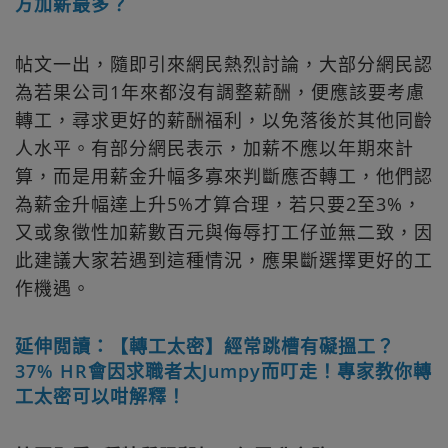
方加薪最多？
帖文一出，隨即引來網民熱烈討論，大部分網民認
為若果公司1年來都沒有調整薪酬，便應該要考慮
轉工，尋求更好的薪酬福利，以免落後於其他同齡
人水平。有部分網民表示，加薪不應以年期來計
算，而是用薪金升幅多寡來判斷應否轉工，他們認
為薪金升幅達上升5%才算合理，若只要2至3%，
又或象徵性加薪數百元與侮辱打工仔並無二致，因
此建議大家若遇到這種情況，應果斷選擇更好的工
作機遇。
延伸閲讀：【轉工太密】經常跳槽有礙搵工？
37% HR會因求職者太Jumpy而叮走！專家教你轉
工太密可以咁解釋！