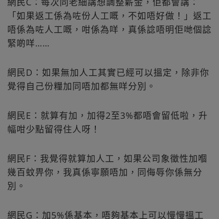
網民C：每次同老細講想調整薪金，佢都會講：
「如果返工係為咗份人工嘅，不如唔好做！」返工
唔係為咗人工嘅，咁係為咩，真係諗唔明佢哋個諗
緊啲咩……
網民D：如果無加人工其實已經可以搵定，除非你
覺得自己份糧加同唔加都無咩分別。
網民E：就算有加，加得2至3%都唔會留低啦，升
幅咁少點留得住人呀！
網民F：我覺得就算加人工，如果公司象徵性加嗰
幾百蚊畀你，我真係寧願唔加，同侮辱你係無分
別。
網民G：加5%係基本，唔夠基本上可以慢慢搵工