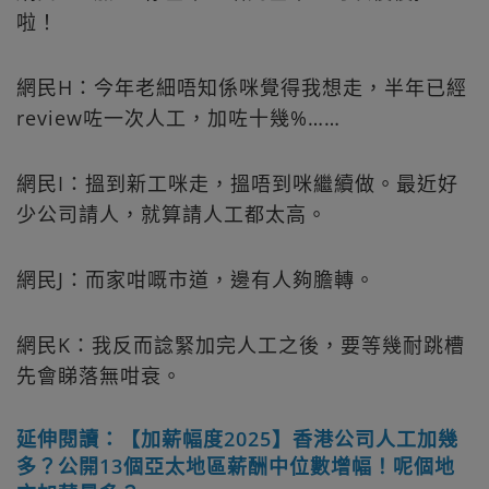
啦！
網民H：今年老細唔知係咪覺得我想走，半年已經
review咗一次人工，加咗十幾%……
網民I：搵到新工咪走，搵唔到咪繼續做。最近好
少公司請人，就算請人工都太高。
網民J：而家咁嘅市道，邊有人夠膽轉。
網民K：我反而諗緊加完人工之後，要等幾耐跳槽
先會睇落無咁衰。
延伸閱讀：【加薪幅度2025】香港公司人工加幾
多？公開13個亞太地區薪酬中位數增幅！呢個地