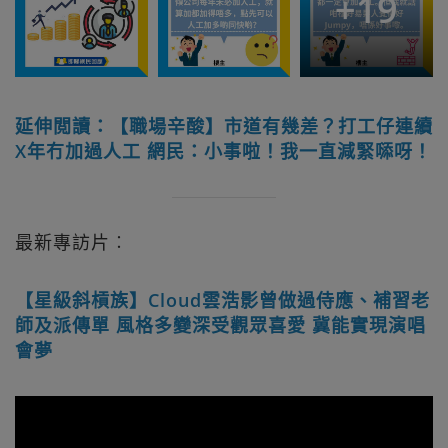
+
19
延伸閲讀：【職場辛酸】市道有幾差？打工仔連續
X年冇加過人工 網民：小事啦！我一直減緊𠻹呀！
最新專訪片︰
【星級斜槓族】Cloud雲浩影曾做過侍應、補習老
師及派傳單 風格多變深受觀眾喜愛 冀能實現演唱
會夢