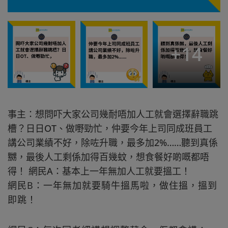
+
14
事主：想問吓大家公司幾耐唔加人工就會選擇辭職跳
槽？日日OT、做嘢勁忙，仲要今年上司同成班員工
講公司業績不好，除咗升職，最多加2%……聽到真係
嬲，最後人工剩係加得百幾蚊，想食餐好啲嘅都唔
得！ 網民A：基本上一年無加人工就要搵工！
網民B：一年無加就要騎牛搵馬啦，做住搵，搵到
即跳！