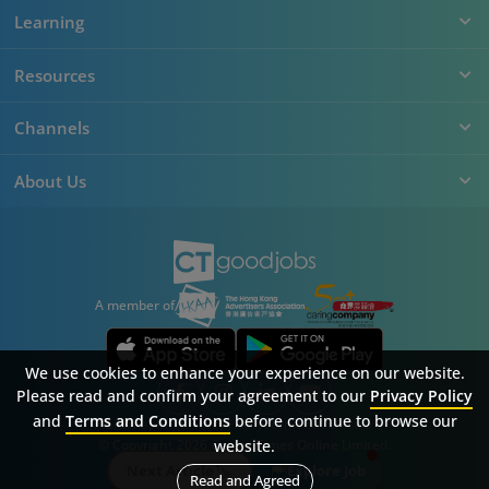
Learning
Resources
Channels
About Us
A member of
We use cookies to enhance your experience on our website.
Please read and confirm your agreement to our
Privacy Policy
and
Terms and Conditions
before continue to browse our
Sitemap
FAQ
Privacy Policy
Terms & Conditions
© Copyright 2026 Career Times Online Limited.
website.
All rights reserved.
Next Article
Explore Job
Read and Agreed