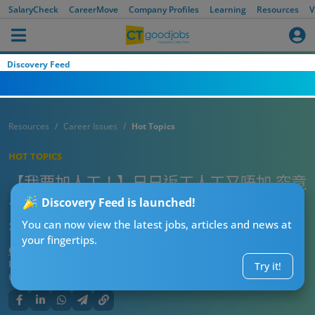
SalaryCheck
CareerMove
Company Profiles
Learning
Resources
V
Discovery Feed
Resources
Career Issues
Hot Topics
HOT TOPICS
【我要加人工！】日日返工人工又唔加 究竟
公司幾耐唔加人工就要辭職跳槽？網民：1
Discovery Feed is launched!
年唔加人工就要即走啦！
You can now view the latest jobs, articles and news at
your fingertips.
CTgoodjobs’ Editor
Published:
2025-11-04 08:00
Try it!
Updated:
2025-11-04 08:00