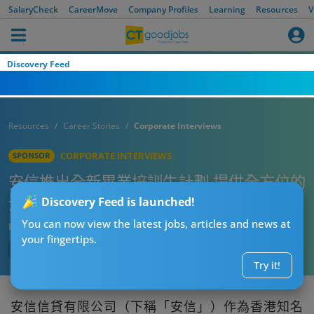
SalaryCheck
CareerMove
Company Profiles
Learning
Resources
V
Discovery Feed
Resources
Career Stories
Corporate Interviews
CORPORATE INTERVIEWS
SPONSOR
安信推出全新畢業培訓生計劃 提供全方位的
深度培訓課程 用心栽培未來金融業專才
Discovery Feed is launched!
You can now view the latest jobs, articles and news at
Published:
2024-11-08
your fingertips.
Try it!
安信信貸有限公司（下稱「安信」）作為香港知名