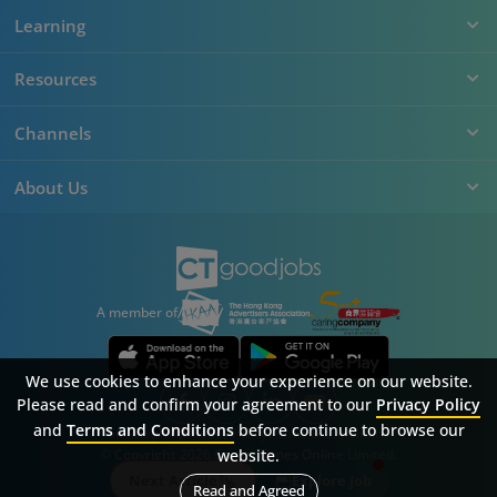
Learning
Resources
Channels
About Us
A member of
We use cookies to enhance your experience on our website.
Please read and confirm your agreement to our
Privacy Policy
and
Terms and Conditions
before continue to browse our
Sitemap
FAQ
Privacy Policy
Terms & Conditions
website.
© Copyright 2026 Career Times Online Limited.
All rights reserved.
Next Article
Explore Job
Read and Agreed