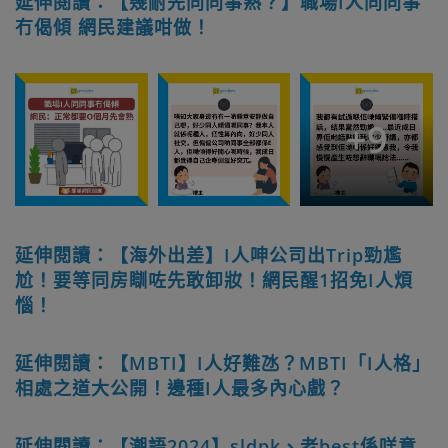
延伸閱讀：【幾耐先同同事熟？】職場I人同同事
冇偈傾 網民建議咁做！
+
9
延伸閱讀：【海外出差】I人呻公司出Trip勁尷
尬！要等同房瞓咗先敢卸妝！網民醒1招免I人煩
惱！
延伸閱讀：【MBTI】I人好難氹？MBTI「I人格」
相處之道大公開！邊種I人最多內心戲？
延伸閱讀：【潮語2024】sldpk、老best係咩意