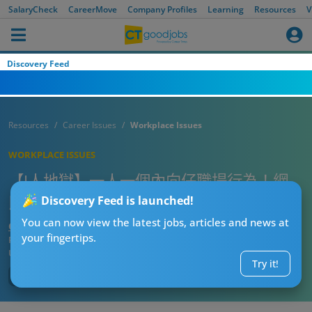
SalaryCheck
CareerMove
Company Profiles
Learning
Resources
V
Discovery Feed
Resources
Career Issues
Workplace Issues
WORKPLACE ISSUES
【I人地獄】一人一個內向仔職場行為！網
民：行樓梯返工放工 唔想同人接觸！
Discovery Feed is launched!
You can now view the latest jobs, articles and news at
CTgoodjobs’ Editor
your fingertips.
Published:
2025-12-03 08:15
Updated:
2025-12-03 08:15
Try it!