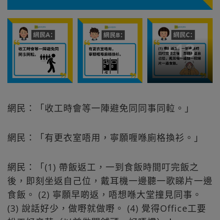
+
13
網民：「收工時會等一陣避免同同事同𨋢。」
網民：「有更衣室唔用，寧願喱喺廁格換衫。」
網民：「(1) 帶飯返工，一到食飯時間叮完飯之
後，即刻坐返自己位，戴耳機一邊聽一歌睇片一邊
食飯。 (2) 寧願早啲返，唔想喺大堂撞見同事。
(3) 說話好少，做嘢就做嘢。 (4) 覺得Office工要