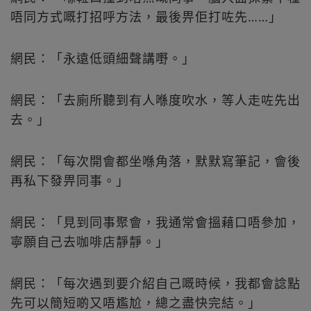
唔同方式嘅打招呼方法，最後畀佢打咗先……」
網民：「永遠低頭細聲講嘢。」
網民：「去廁所聽到有人喺度吹水，等人走咗先出
去。」
網民：「每次開會都坐喺角落，默默寫筆記，會後
再私下發畀同事。」
網民：「見到同事聚會，我通常會搵藉口唔參加，
寧願自己去咖啡店靜靜。」
網民：「每次遇到要介紹自己嘅時候，我都會諗點
先可以簡短啲又唔尷尬，總之盡快完結。」