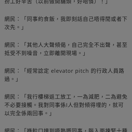
扮工好辛苦（以前做開舖頭，好唔慣）！」
網民：「同事約食飯，我即刻話自己唔得閒或者下
次先。」
網民：「其他人大聲傾偈，自己完全不出聲，甚至
抵受不到噪音，立即離開現場。」
網民：「經常諗定 elevator pitch 的行政人員路
過。」
網民：「我行樓梯返工放工，一為減肥，二為避免
不必要接觸。我對同事係I人但對傾得埋的，就可
以完全係兩回事。」
網民：「喺𨋢口撞到唔熟嘅同事，腦入面揀緊十種