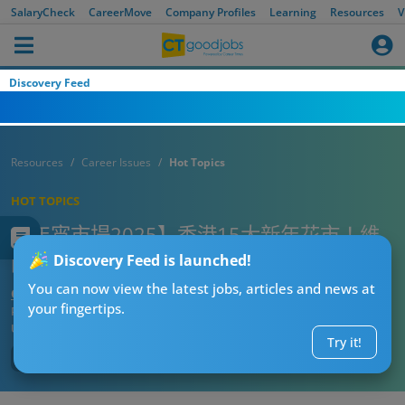
SalaryCheck
CareerMove
Company Profiles
Learning
Resources
V
Discovery Feed
Resources
Career Issues
Hot Topics
HOT TOPICS
【年宵市場2025】香港15大新年花市！維
園年宵/元朗花市年宵市場時間及交通
Discovery Feed is launched!
You can now view the latest jobs, articles and news at
CTgoodjobs’ Editor
your fingertips.
Published:
2025-01-09
Updated:
2025-01-10 10:19
Try it!