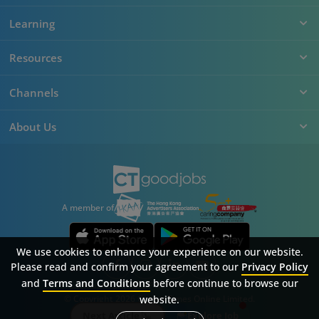
Learning
Resources
Channels
About Us
A member of
We use cookies to enhance your experience on our website.
Please read and confirm your agreement to our
Privacy Policy
and
Terms and Conditions
before continue to browse our
Sitemap
FAQ
Privacy Policy
Terms & Conditions
website.
© Copyright 2026 Career Times Online Limited.
All rights reserved.
Next Article
Explore Job