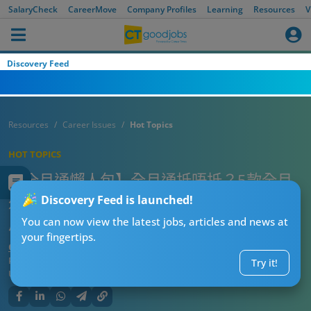
SalaryCheck
CareerMove
Company Profiles
Learning
Resources
V
Discovery Feed
Resources
Career Issues
Hot Topics
HOT TOPICS
【全月通懶人包】全月通抵唔抵？5款全月
通路線/價錢比較！打工仔新界過海返工必
Discovery Feed is launched!
用慳交通費神器
You can now view the latest jobs, articles and news at
your fingertips.
CTgoodjobs’ Editor
Published:
2026-08-05 17:08
Try it!
Updated:
2026-08-05 17:08