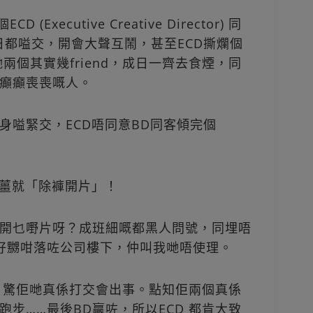
 (Executive Creative Director) 同
r) 開會成日都嗌交，開會大聲互鬧，甚至ECD撕爛個
哋兩個其實幾friend，成日一齊去食煙，同
癲癲喪喪嘅人。
身嗌緊交，ECD唔同意BD同客傾完個
夠薑就「除褲開片」！
開乜嘢片呀？成班細嘅都黑人問號，同埋唔
好嬲咁落咗公司樓下，仲叫我哋唔使理。
吓，驚佢哋真係打交會出事。點知佢兩個真係
步……最後BD贏咗，所以ECD 都肯大致