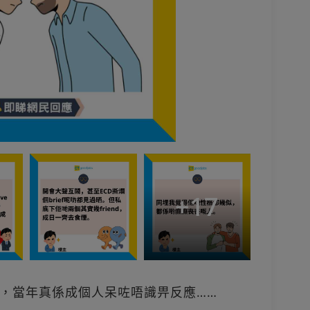
+
17
，當年真係成個人呆咗唔識畀反應……