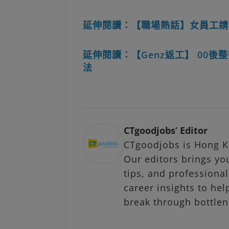
延伸閱讀：【職場熱話】女員工請
延伸閱讀：【Genz返工】 00
法
CTgoodjobs’ Editor
CTgoodjobs is Hong Ko
Our editors brings you
tips, and profession
career insights to hel
break through bottlen