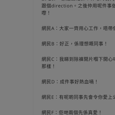
跟個direction。之後仲用呢件
嚟！
網民A：大家一齊用心工作，唔帶
網民B：好正，係理想嘅同事！
網民C：我睇到除褲開片嗰下開心
那樣！
網民D：成件事好熱血喎！
網民E：有呢啲同事先會令你愛上
網民F：佢哋兩個先係真愛！