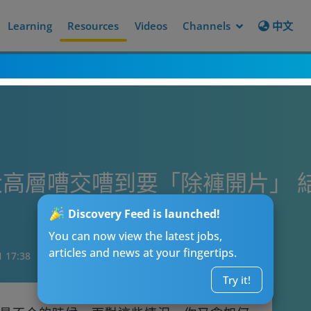
Learning
Resources
Videos
Channels
中文
高層嘈交嘈到要「除褲開片」 
Discovery Feed is launched!
You can now view the latest jobs,
articles and news at your fingertips.
1 17:38
Try it!