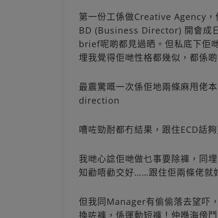
第一份工係做Creative Agency，個ECD
BD (Business Directo
brief呢啲都見過晒。但私底下佢
埋我覺得佢哋性格都幾似，都係啲
最震驚嘅一次係佢地兩條麻甩佬本
direction
嘈咗勁耐都冇結果，跟住ECD話
我哋心諗佢哋做乜事要除褲，同埋
知勸唔勸交好……跟住佢兩條佬就
但我同Manager有偷偷落去望
換咗褲，係運動短褲！仲喺海傍鬥跑