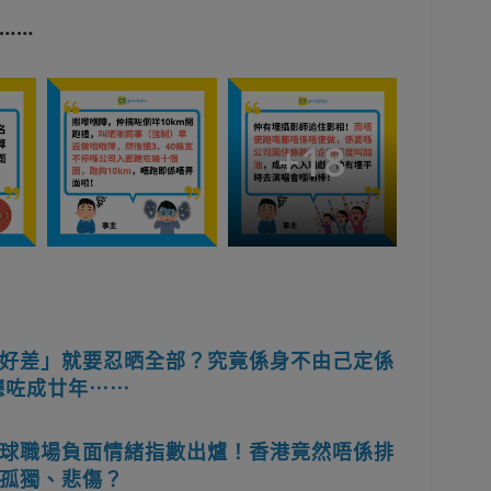
……
+
18
好差」就要忍晒全部？究竟係身不由己定係
聽咗成廿年⋯⋯
球職場負面情緒指數出爐！香港竟然唔係排
孤獨、悲傷？