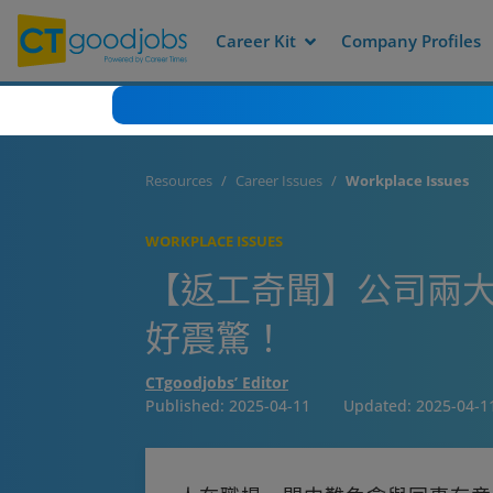
Career Kit
Company Profiles
Resources
Career Issues
Workplace Issues
WORKPLACE ISSUES
【返工奇聞】公司兩大
好震驚！
CTgoodjobs’ Editor
Published:
2025-04-11
Updated:
2025-04-1