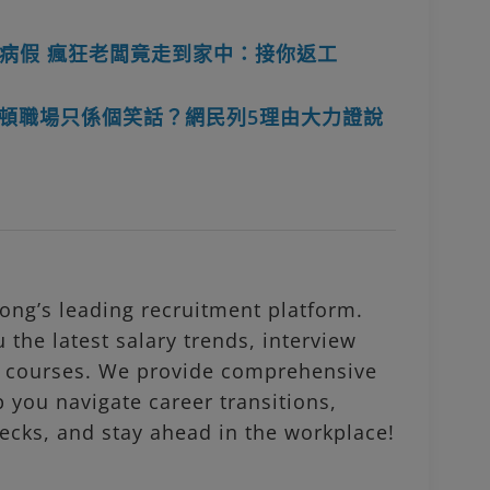
病假 瘋狂老闆竟走到家中：接你返工
後整頓職場只係個笑話？網民列5理由大力證說
ng’s leading recruitment platform.
 the latest salary trends, interview
al courses. We provide comprehensive
p you navigate career transitions,
ecks, and stay ahead in the workplace!