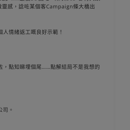
事做靈感，諗咗某個客Campaign條大橋出
個人情緒返工嘅良好示範！
咗，點知睇埋個尾……點解結局不是我想的
公司。