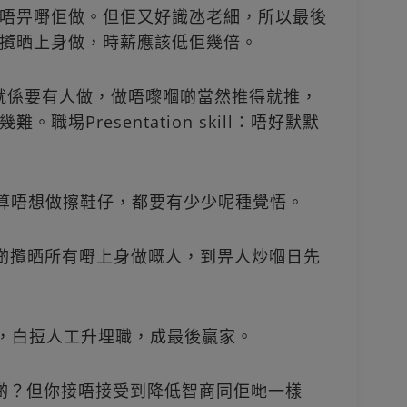
唔畀嘢佢做。但佢又好識氹老細，所以最後
攬晒上身做，時薪應該低佢幾倍。
嘢就係要有人做，做唔嚟嗰啲當然推得就推，
埸Presentation skill：唔好默默
算唔想做擦鞋仔，都要有少少呢種覺悟。
啲攬晒所有嘢上身做嘅人，到畀人炒嗰日先
，白𢭃人工升埋職，成最後贏家。
啲？但你接唔接受到降低智商同佢哋一樣