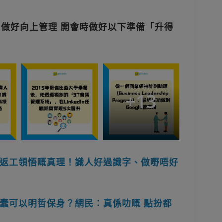
】做好向上管理 開會時做好以下準備「升得
+
13
返工領悟嘅真理！識人好過識字、做嘢唔好
蠢可以明哲保身？網民：真係叻嘅 點扮都