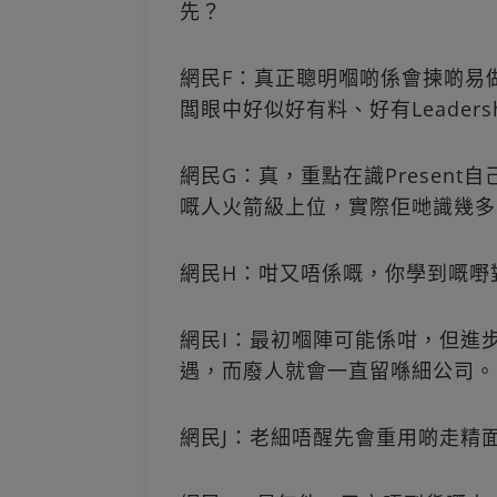
先？
網民F：真正聰明嗰啲係會揀啲易
闆眼中好似好有料、好有Leader
網民G：真，重點在識Presen
嘅人火箭級上位，實際佢哋識幾多
網民H：咁又唔係嘅，你學到嘅嘢
網民I：最初嗰陣可能係咁，但進
遇，而廢人就會一直留喺細公司。
網民J：老細唔醒先會重用啲走精