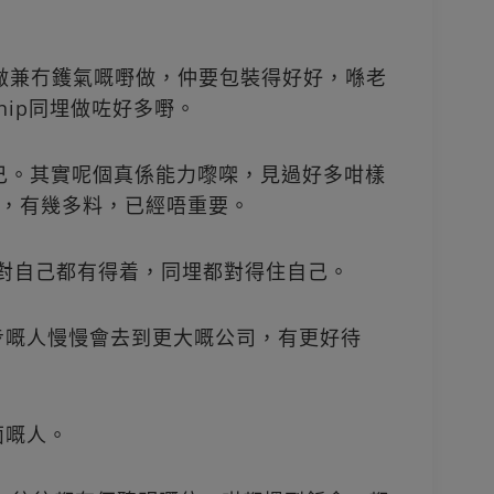
做兼冇鑊氣嘅嘢做，仲要包裝得好好，喺老
ship同埋做咗好多嘢。
t自己。其實呢個真係能力嚟㗎，見過好多咁樣
，有幾多料，已經唔重要。
對自己都有得着，同埋都對得住自己。
步嘅人慢慢會去到更大嘅公司，有更好待
面嘅人。