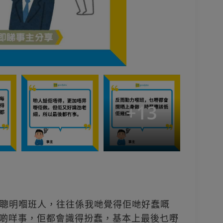
+
13
聰明嗰班人，往往係我哋覺得佢哋好蠢嘅
次有啲咩事，佢都會識得扮蠢，基本上最後乜嘢