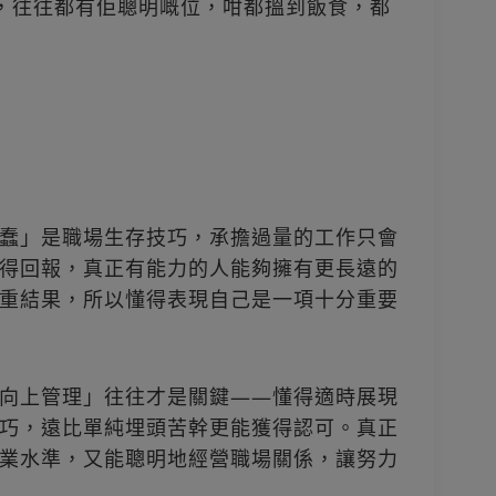
，往往都有佢聰明嘅位，咁都搵到飯食，都
蠢」是職場生存技巧，承擔過量的工作只會
得回報，真正有能力的人能夠擁有更長遠的
重結果，所以懂得表現自己是一項十分重要
向上管理」往往才是關鍵——懂得適時展現
巧，遠比單純埋頭苦幹更能獲得認可。真正
業水準，又能聰明地經營職場關係，讓努力