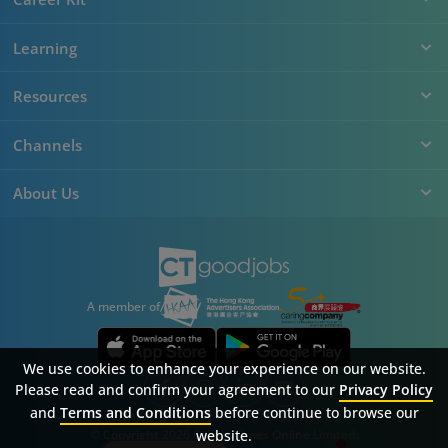
Learning
Resources
Channels
About Us
A member of
We use cookies to enhance your experience on our website.
Please read and confirm your agreement to our
Privacy Policy
and
Terms and Conditions
before continue to browse our
Sitemap
FAQ
Privacy Policy
Terms & Conditions
website.
© Copyright 2026 Career Times Online Limited.