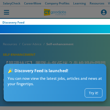
SalaryCheck
CareerMove
Company Profiles
Learning
Resources
V
Discovery Feed
Resources
Career Advice
Self-enhancement
SELF-ENHANCEMENT
【管理技巧】團隊士氣低迷？先檢視你問問
題嘅方式！主管必學的5大高情商提問技巧
Discovery Feed is launched!
You can now view the latest jobs, articles and news at
CTgoodjobs’ Editor
your fingertips.
Published:
2026-04-29 21:15
Updated:
2026-04-29 21:15
Try it!