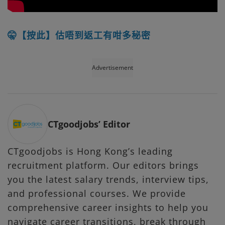
🤫【按此】估唔到返工有咁多秘密
Advertisement
CTgoodjobs’ Editor
CTgoodjobs is Hong Kong’s leading
recruitment platform. Our editors brings
you the latest salary trends, interview tips,
and professional courses. We provide
comprehensive career insights to help you
navigate career transitions, break through