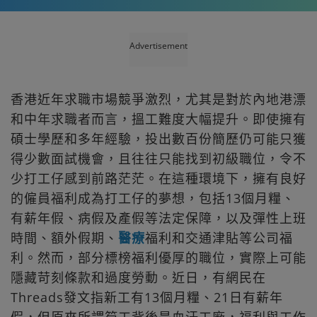
Advertisement
香港近年求職市場競爭激烈，尤其是對於內地港漂
和中年求職者而言，搵工難度大幅提升。即使擁有
碩士學歷和多年經驗，投出數百份簡歷仍可能只獲
得少數面試機會，且往往只能找到初級職位，令不
少打工仔感到前路茫茫。在這種環境下，擁有良好
的僱員福利成為打工仔的夢想，包括13個月糧、
有薪年假、病假及產假等法定保障，以及彈性上班
時間、額外假期、
醫療
福利和交通津貼等公司福
利。然而，部分標榜福利優厚的職位，實際上可能
隱藏苛刻條款和過度勞動。近日，有網民在
Threads發文指新工有13個月糧、21日有薪年
假，但原來所謂筍工背後是血汗工廠，福利與工作