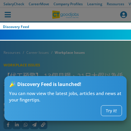
SalaryCheck
CareerMove
Company Profiles
Learning
Resources
V
Discovery Feed
Resources
Career Issues
Workplace Issues
WORKPLACE ISSUES
【伏工預警】 13個月糧、21日大假以為係
筍工？打工仔驚揭黑心條款！網民：根本血
Discovery Feed is launched!
汗工廠！
You can now view the latest jobs, articles and news at
your fingertips.
CT求職戰略師
Published:
2026-03-21 17:15
Try it!
Updated:
2026-03-21 17:15