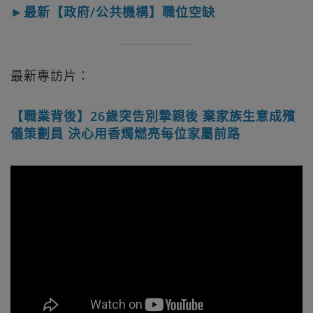
►最新【政府/公共機構】職位空缺
最新專訪片︰
【職業背後】26歲突告別摯親後 棄家族生意成殯
儀策劃員 決心用香燭燃亮每位家屬前路