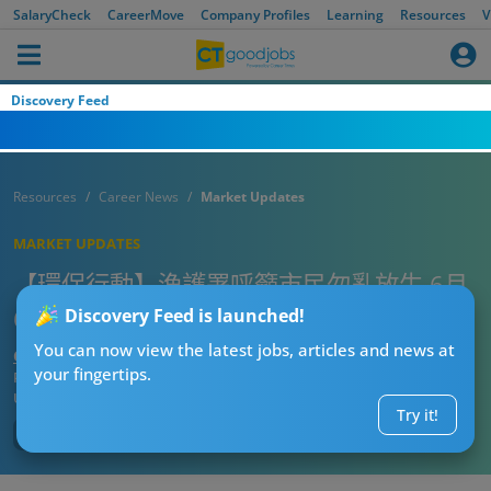
SalaryCheck
CareerMove
Company Profiles
Learning
Resources
V
Discovery Feed
Resources
Career News
Market Updates
MARKET UPDATES
【環保行動】漁護署呼籲市民勿亂放生 6月
6日全國放魚日推增殖放流活動
Discovery Feed is launched!
You can now view the latest jobs, articles and news at
CTgoodjobs’ Editor
your fingertips.
Published:
2025-05-06 12:45
Updated:
2025-05-06 12:46
Try it!