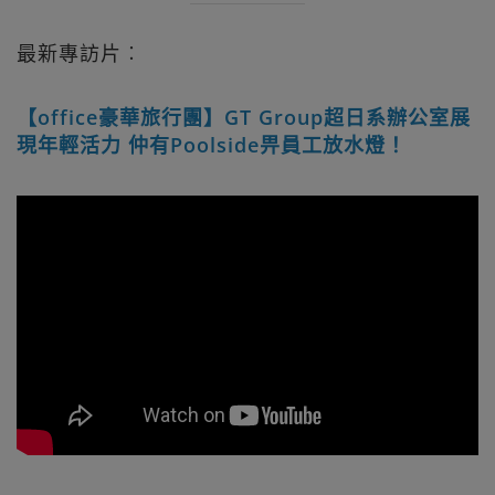
最新專訪片︰
【office豪華旅行團】GT Group超日系辦公室展
現年輕活力 仲有Poolside畀員工放水燈！