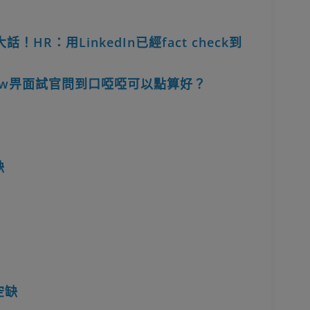
R：用LinkedIn已經fact check到
view畀面試官問到口啞啞可以點算好？
缺
空缺