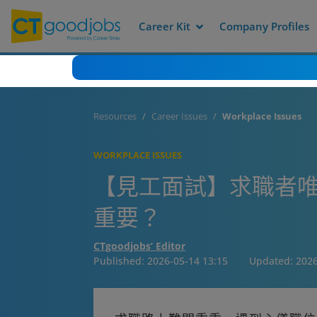
Career Kit
Company Profiles
Resources
Career Issues
Workplace Issues
WORKPLACE ISSUES
【見工面試】求職者唯
重要？
CTgoodjobs’ Editor
Published:
2026-05-14 13:15
Updated:
2026