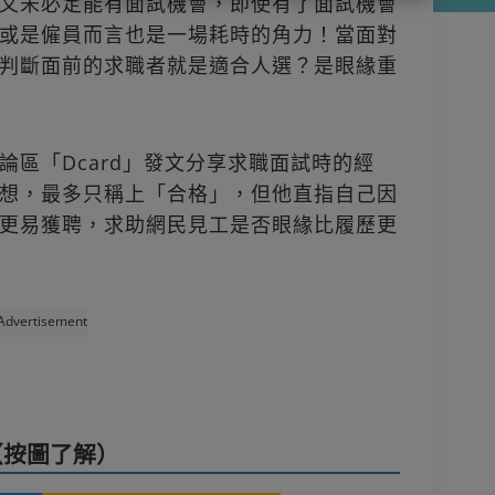
又未必定能有面試機會，即使有了面試機會
或是僱員而言也是一場耗時的角力！當面對
判斷面前的求職者就是適合人選？是眼緣重
區「Dcard」發文分享求職面試時的經
想，最多只稱上「合格」，但他直指自己因
更易獲聘，求助網民見工是否眼緣比履歷更
Advertisement
（按圖了解）