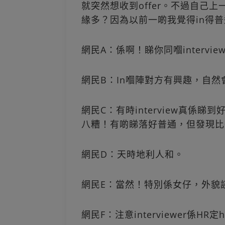
就突然想收到offer。不過自己上一
緣多？因為以前一啲我覺得in得普通
網民A：係啊！睇你同嗰interv
網民B：In嗰陣對方有興趣，自
網民C：有時interview真係
八糟！有啲睇落好普通，但發現比
網民D：天時地利人和。
網民E：當然！特別係女仔，外貌談吐
網民F：注意interviewer係HR