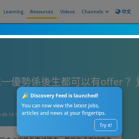
Learning
Resources
Videos
Channels
中文
一優勢係後生都可以有offer？
Discovery Feed is launched!
You can now view the latest jobs,
articles and news at your fingertips.
-05-14 13:15
Try it!