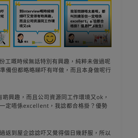
+
9
呢份工嘅時候無話特別有興趣，純粹未做過呢
吓。無咩準備但都略略睇吓有咩做，而且本身做呢行
覺得有啲興趣，而且公司資源同工作環境又ok，
唔係excellent，我諗都合格掛？優勢
過返到屋企諗諗吓又覺得個日幾舒服，所以