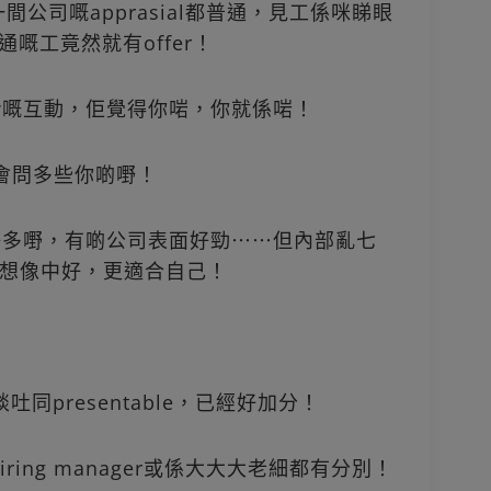
間公司嘅apprasial都普通，見工係咪睇眼
嘅工竟然就有offer！
iew嘅互動，佢覺得你啱，你就係啱！
然會問多些你啲嘢！
睇到好多嘢，有啲公司表面好勁⋯⋯但內部亂七
想像中好，更適合自己！
同presentable，已經好加分！
定hiring manager或係大大大老細都有分別！