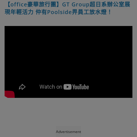
【office豪華旅行團】GT Group超日系辦公室展
現年輕活力 仲有Poolside畀員工放水燈！
Advertisement