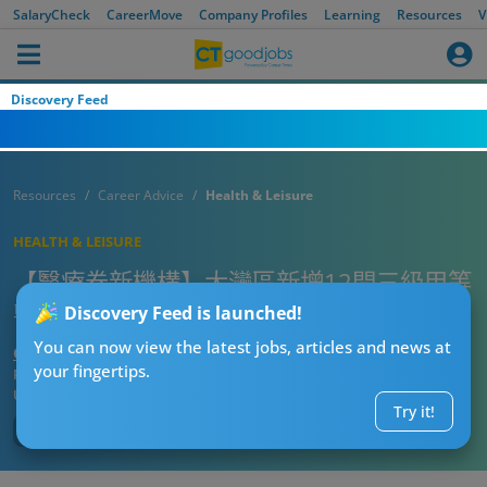
SalaryCheck
CareerMove
Company Profiles
Learning
Resources
V
Discovery Feed
Resources
Career Advice
Health & Leisure
HEALTH & LEISURE
【醫療券新機構】大灣區新增12間三級甲等
醫院 方便長者就醫
Discovery Feed is launched!
You can now view the latest jobs, articles and news at
CTgoodjobs’ Editor
your fingertips.
Published:
2025-05-06 17:08
Updated:
2025-05-06 17:08
Try it!