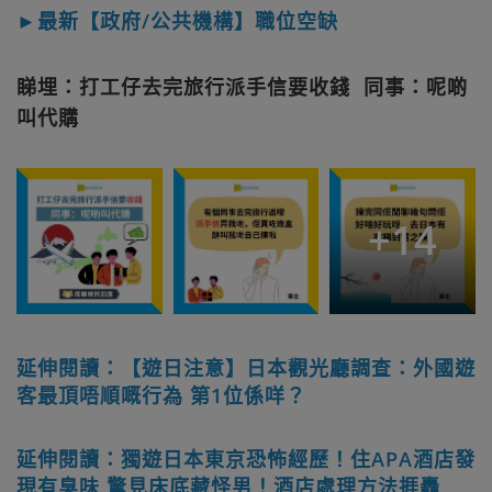
►最新【政府/公共機構】職位空缺
睇埋：打工仔去完旅行派手信要收錢 同事：呢啲
叫代購
+
14
延伸閱讀：【遊日注意】日本觀光廳調查：外國遊
客最頂唔順嘅行為 第1位係咩？
延伸閱讀：獨遊日本東京恐怖經歷！住APA酒店發
現有臭味 驚見床底藏怪男！酒店處理方法捱轟