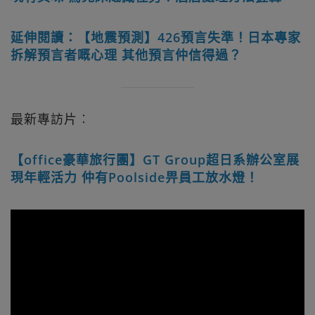
延伸閱讀：【地震預測】426預言失準！日本專家
拆解預言者嘅心理 其他預言仲信得過？
最新專訪片︰
【office豪華旅行團】GT Group超日系辦公室展
現年輕活力 仲有Poolside畀員工放水燈！