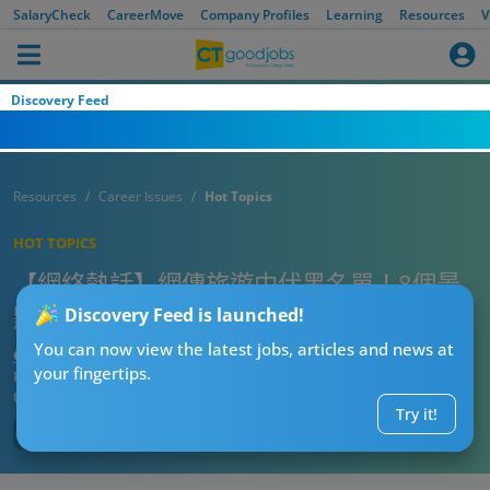
SalaryCheck
CareerMove
Company Profiles
Learning
Resources
V
Discovery Feed
Resources
Career Issues
Hot Topics
HOT TOPICS
【網絡熱話】網傳旅遊中伏黑名單！8個景
點被港人劣評轟炸 連日本都伏到喊？
Discovery Feed is launched!
You can now view the latest jobs, articles and news at
CTgoodjobs’ Editor
your fingertips.
Published:
2026-05-11 10:02
Updated:
2026-05-11 10:02
Try it!