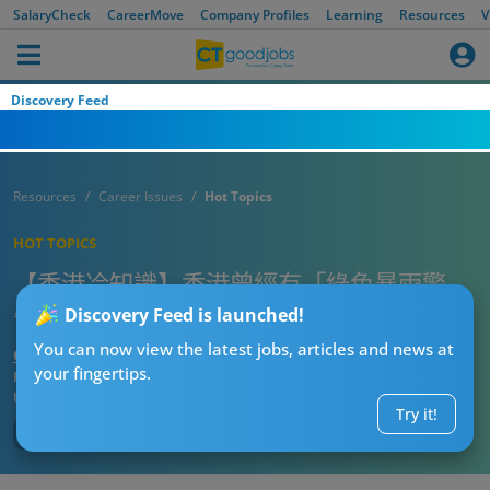
SalaryCheck
CareerMove
Company Profiles
Learning
Resources
V
Discovery Feed
Resources
Career Issues
Hot Topics
HOT TOPICS
【香港冷知識】香港曾經有「綠色暴雨警
告」？30年從未對外使用‎ 後因一事取消
Discovery Feed is launched!
You can now view the latest jobs, articles and news at
CTgoodjobs’ Editor
your fingertips.
Published:
2025-09-20 13:00
Updated:
2025-09-20 13:00
Try it!