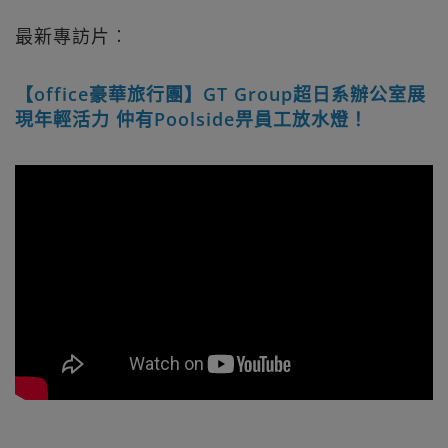
最新專訪片︰
【office豪華旅行團】GT Group超日系辦公室展
現年輕活力 仲有Poolside畀員工放水燈！