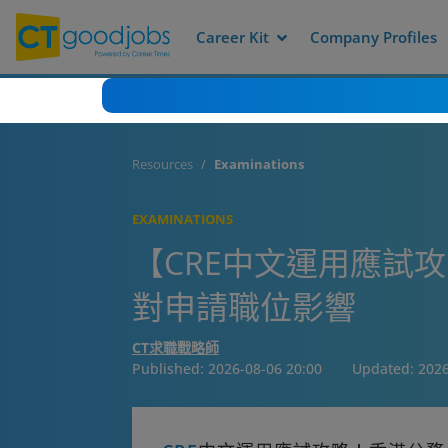
Career Kit
Company Profiles
Resources
Examinations
EXAMINATIONS
【CRE中文運用應試
對申請職位影響
CT求職戰略師
Published:
2026-08-06 20:00
Updated:
2026