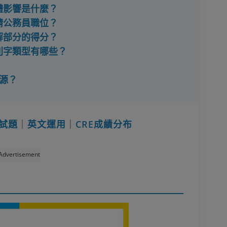
體影響是什麼？
請公務員職位？
解部分的得分？
錯別字類型有哪些？
資源？
試題
｜
英文運用
｜
CRE成績分布
Advertisement