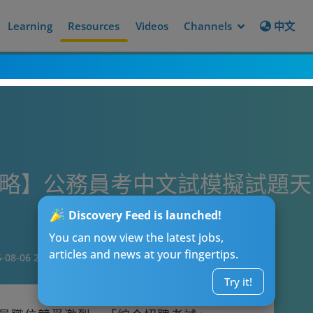
Learning
Resources
Videos
Channels
中文
攻略】公務員考中文試模擬試題
Discovery Feed is launched!
You can now view the latest jobs,
articles and news at your fingertips.
-08-06 20:00
Try it!