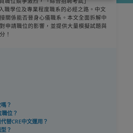
員職位競爭激烈，「綜合招聘考試」
是入職學位及專業程度職系的必經之路。中文
接關係能否晉身心儀職系。本文全面拆解中
對申請職位的影響，並提供大量模擬試題與
分！
效嗎？
位職位？
績代替CRE中文運用？
題型？