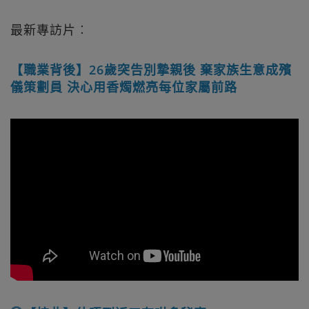
最新專訪片︰
【職業背後】26歲突告別摯親後 棄家族生意成殯
儀策劃員 決心用香燭燃亮每位家屬前路