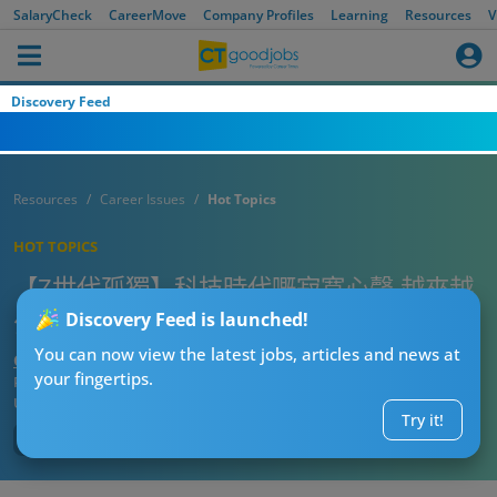
SalaryCheck
CareerMove
Company Profiles
Learning
Resources
V
Discovery Feed
Resources
Career Issues
Hot Topics
HOT TOPICS
【Z世代孤獨】科技時代嘅寂寞心聲 越來越
少社交、越遲結婚？
Discovery Feed is launched!
You can now view the latest jobs, articles and news at
CT熱話管理員
your fingertips.
Published:
2026-04-02 19:15
Updated:
2026-04-02 19:15
Try it!