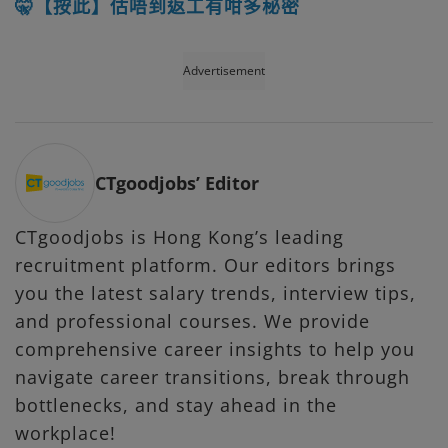
🤫【按此】估唔到返工有咁多秘密
Advertisement
CTgoodjobs’ Editor
CTgoodjobs is Hong Kong’s leading
recruitment platform. Our editors brings
you the latest salary trends, interview tips,
and professional courses. We provide
comprehensive career insights to help you
navigate career transitions, break through
bottlenecks, and stay ahead in the
workplace!